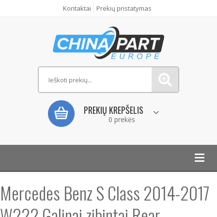
Kontaktai
Prekių pristatymas
PREKIŲ KREPŠELIS
0 prekės
Toggl
navig
Mercedes Benz S Class 2014-2017
W222 Galinai zibintai Rear