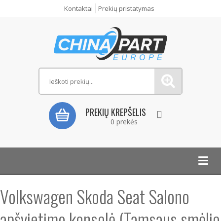
Kontaktai
Prekių pristatymas
PREKIŲ KREPŠELIS
0 prekės
Toggl
navig
Volkswagen Skoda Seat Salono
apšvietimo konsolė (Tamsaus smėlio