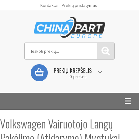
Kontaktai
Prekių pristatymas
PREKIŲ KREPŠELIS
0 prekės
Toggl
navig
Volkswagen Vairuotojo Langų
Pakėlimo (Atidarymo) Mygtukai