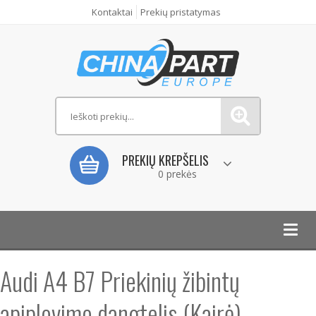
Kontaktai
Prekių pristatymas
PREKIŲ KREPŠELIS
0 prekės
Toggl
navig
Audi A4 B7 Priekinių žibintų
apiplovimo dangtelis (Kairė)