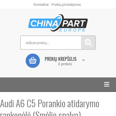
Kontaktai
Prekių pristatymas
PREKIŲ KREPŠELIS
0 prekės
Toggl
navig
Audi A6 C5 Porankio atidarymo
rankenėlė (Smėlio spalva)