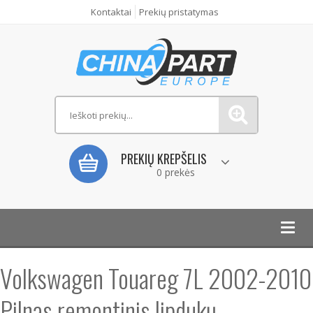
Kontaktai
Prekių pristatymas
PREKIŲ KREPŠELIS
0 prekės
Toggl
navig
Volkswagen Touareg 7L 2002-2010
Pilnas remontinis lipdukų