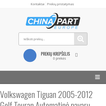
Kontaktai
Prekių pristatymas
PREKIŲ KREPŠELIS
0 prekės
Toggl
navig
Volkswagen Tiguan 2005-2012
Golf Touran Automatinė pavarų