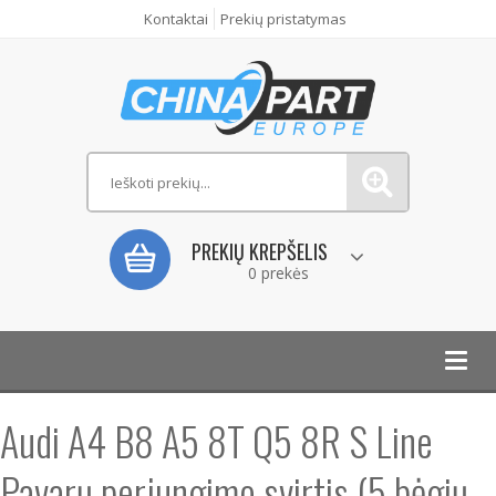
Kontaktai
Prekių pristatymas
PREKIŲ KREPŠELIS
0 prekės
Toggl
navig
Audi A4 B8 A5 8T Q5 8R S Line
Pavarų perjungimo svirtis (5 bėgių,