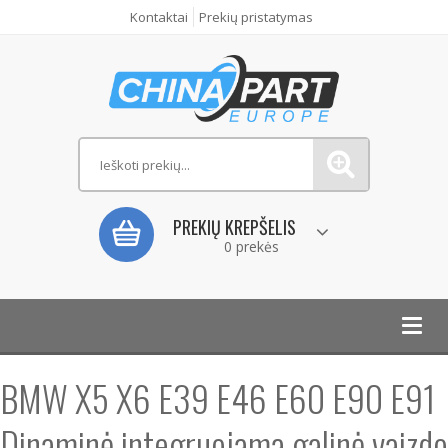
Kontaktai
Prekių pristatymas
PREKIŲ KREPŠELIS
0 prekės
Toggl
navig
BMW X5 X6 E39 E46 E60 E90 E91
Dinaminė integruojama galinė vaizdo