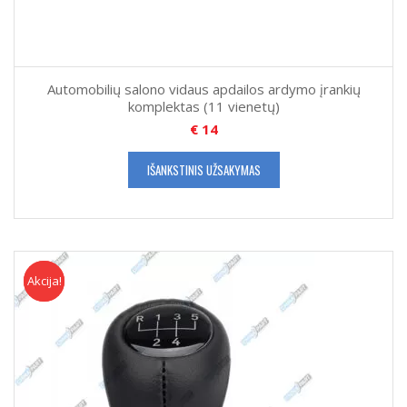
Automobilių salono vidaus apdailos ardymo įrankių
komplektas (11 vienetų)
€
14
IŠANKSTINIS UŽSAKYMAS
Akcija!
Akcija