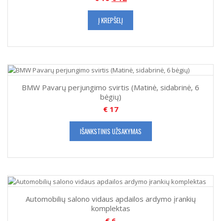
Į KREPŠELĮ
BMW Pavarų perjungimo svirtis (Matinė, sidabrinė, 6
bėgių)
€
17
IŠANKSTINIS UŽSAKYMAS
Automobilių salono vidaus apdailos ardymo įrankių
komplektas
€
6