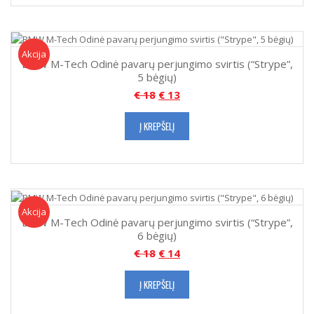
Akcija!
Akcija
BMW M-Tech Odinė pavarų perjungimo svirtis (“Strype”,
5 bėgių)
€
18
€
13
Į KREPŠELĮ
Akcija!
Akcija
BMW M-Tech Odinė pavarų perjungimo svirtis (“Strype”,
6 bėgių)
€
18
€
14
Į KREPŠELĮ