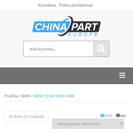
Kontaktai
Prekių pristatymas
Toggl
navig
Pradžia
/
BMW
/ BMW 3 E36 (1990-1999)
Grid
List
Rodomi 20 rezultatai