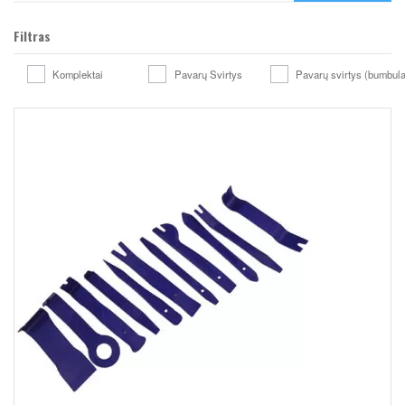
Filtras
Komplektai
Pavarų Svirtys
Pavarų svirtys (bumbula