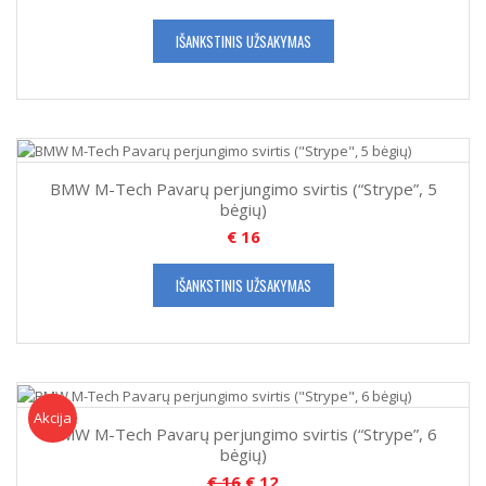
IŠANKSTINIS UŽSAKYMAS
BMW M-Tech Pavarų perjungimo svirtis (“Strype”, 5
bėgių)
€
16
IŠANKSTINIS UŽSAKYMAS
Akcija!
Akcija
BMW M-Tech Pavarų perjungimo svirtis (“Strype”, 6
bėgių)
€
16
€
12