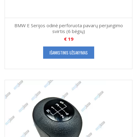
BMW E Serijos odinė perforuota pavarų perjungimo
svirtis (6 bėgių)
€
19
IŠANKSTINIS UŽSAKYMAS