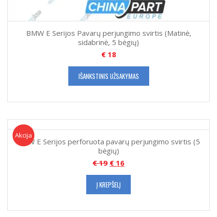
BMW E Serijos Pavarų perjungimo svirtis (Matinė,
sidabrinė, 5 bėgių)
€
18
IŠANKSTINIS UŽSAKYMAS
Akcija!
Akcija
BMW E Serijos perforuota pavarų perjungimo svirtis (5
bėgių)
€
19
€
16
Į KREPŠELĮ