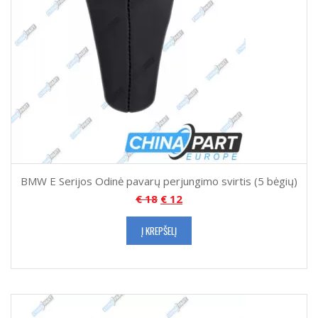
BMW E Serijos Odinė pavarų perjungimo svirtis (5 bėgių)
€
18
€
12
Į KREPŠELĮ