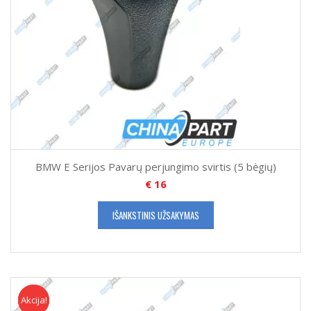
BMW E Serijos Pavarų perjungimo svirtis (5 bėgių)
€
16
IŠANKSTINIS UŽSAKYMAS
Akcija!
Akcija