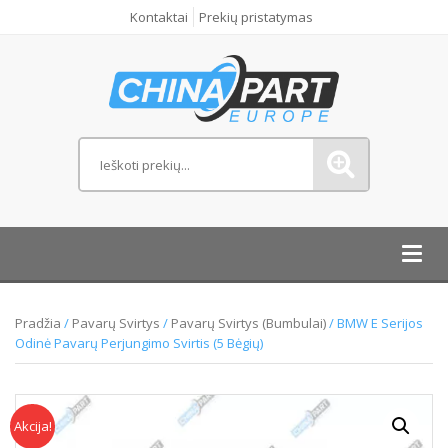
Kontaktai
Prekių pristatymas
Toggl
navig
Pradžia
/
Pavarų Svirtys
/
Pavarų Svirtys (bumbulai)
/ BMW E Serijos
Odinė Pavarų Perjungimo Svirtis (5 Bėgių)
Akcija!