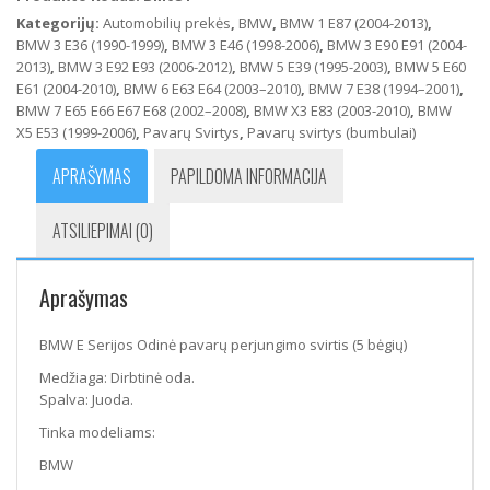
Odinė
Kategorijų:
Automobilių prekės
,
BMW
,
BMW 1 E87 (2004-2013)
,
pavarų
BMW 3 E36 (1990-1999)
,
BMW 3 E46 (1998-2006)
,
BMW 3 E90 E91 (2004-
perjungimo
2013)
,
BMW 3 E92 E93 (2006-2012)
,
BMW 5 E39 (1995-2003)
,
BMW 5 E60
svirtis
E61 (2004-2010)
,
BMW 6 E63 E64 (2003–2010)
,
BMW 7 E38 (1994–2001)
,
(5
BMW 7 E65 E66 E67 E68 (2002–2008)
,
BMW X3 E83 (2003-2010)
,
BMW
bėgių)
X5 E53 (1999-2006)
,
Pavarų Svirtys
,
Pavarų svirtys (bumbulai)
APRAŠYMAS
PAPILDOMA INFORMACIJA
ATSILIEPIMAI (0)
Aprašymas
BMW E Serijos Odinė pavarų perjungimo svirtis (5 bėgių)
Medžiaga: Dirbtinė oda.
Spalva: Juoda.
Tinka modeliams:
BMW