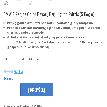
BMW E Serijos Odinė Pavarų Perjungimo Svirtis (5 Bėgių)
Prekę galite atsiimti pas mus Stadiono g. 16, Klaipėda.
Prekes esančias sandėlyje pristatysime Jums per 1-2 darbo
dienas visoje Lietuvoje.
Atliekant išankstinį užsakymą pristatymo laikas:
* Multimedijos: 5 – 9 darbo dienos
* Kitos prekių
grupės: 8 – 18 darbo dienų
Dalintis:
€
18
€
12
Turime
produkto
Į KREPŠELĮ
kiekis:
BMW
E
Serijos
Produkto Kodas:
BM084