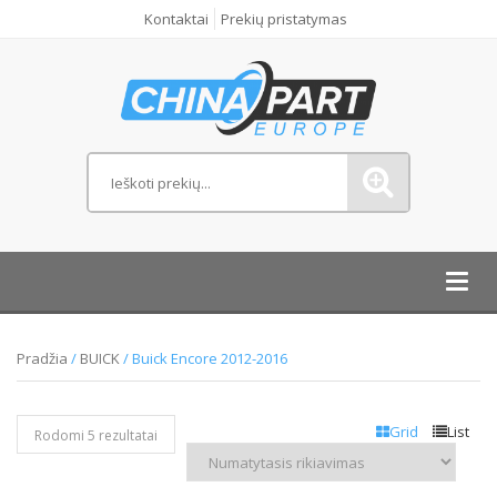
Kontaktai
Prekių pristatymas
Toggl
navig
Pradžia
/
BUICK
/ Buick Encore 2012-2016
Grid
List
Rodomi 5 rezultatai