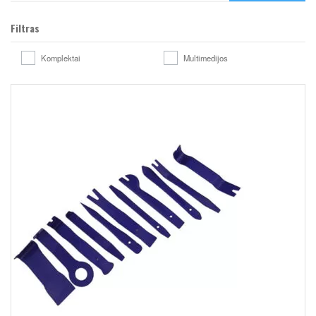
Filtras
Komplektai
Multimedijos