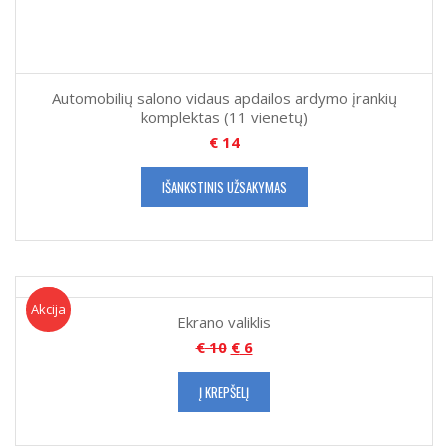
Automobilių salono vidaus apdailos ardymo įrankių
komplektas (11 vienetų)
€
14
IŠANKSTINIS UŽSAKYMAS
Akcija!
Akcija
Ekrano valiklis
€
10
€
6
Į KREPŠELĮ