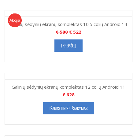
Akcija!
Akcija
Galinių sėdynių ekranų komplektas 10.5 colių Android 14
€
580
€
522
Į KREPŠELĮ
Galinių sėdynių ekranų komplektas 12 colių Android 11
€
628
IŠANKSTINIS UŽSAKYMAS