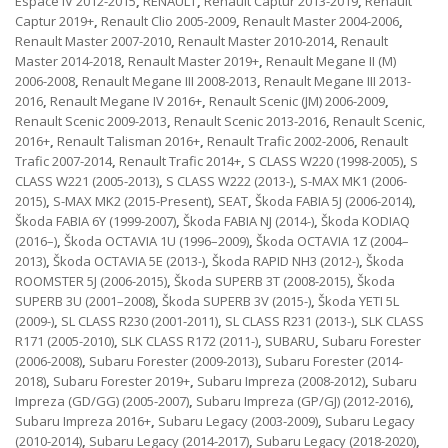
Espace IV 2012-2015
,
RENAULT
,
Renault Captur 2013-2019
,
Renault
Captur 2019+
,
Renault Clio 2005-2009
,
Renault Master 2004-2006
,
Renault Master 2007-2010
,
Renault Master 2010-2014
,
Renault
Master 2014-2018
,
Renault Master 2019+
,
Renault Megane II (M)
2006-2008
,
Renault Megane III 2008-2013
,
Renault Megane III 2013-
2016
,
Renault Megane IV 2016+
,
Renault Scenic (JM) 2006-2009
,
Renault Scenic 2009-2013
,
Renault Scenic 2013-2016
,
Renault Scenic,
2016+
,
Renault Talisman 2016+
,
Renault Trafic 2002-2006
,
Renault
Trafic 2007-2014
,
Renault Trafic 2014+
,
S CLASS W220 (1998-2005)
,
S
CLASS W221 (2005-2013)
,
S CLASS W222 (2013-)
,
S-MAX MK1 (2006-
2015)
,
S-MAX MK2 (2015-Present)
,
SEAT
,
Škoda FABIA 5J (2006-2014)
,
Škoda FABIA 6Y (1999-2007)
,
Škoda FABIA NJ (2014-)
,
Škoda KODIAQ
(2016–)
,
Škoda OCTAVIA 1U (1996–2009)
,
Škoda OCTAVIA 1Z (2004–
2013)
,
Škoda OCTAVIA 5E (2013-)
,
Škoda RAPID NH3 (2012-)
,
Škoda
ROOMSTER 5J (2006-2015)
,
Škoda SUPERB 3T (2008-2015)
,
Škoda
SUPERB 3U (2001–2008)
,
Škoda SUPERB 3V (2015-)
,
Škoda YETI 5L
(2009-)
,
SL CLASS R230 (2001-2011)
,
SL CLASS R231 (2013-)
,
SLK CLASS
R171 (2005-2010)
,
SLK CLASS R172 (2011-)
,
SUBARU
,
Subaru Forester
(2006-2008)
,
Subaru Forester (2009-2013)
,
Subaru Forester (2014-
2018)
,
Subaru Forester 2019+
,
Subaru Impreza (2008-2012)
,
Subaru
Impreza (GD/GG) (2005-2007)
,
Subaru Impreza (GP/GJ) (2012-2016)
,
Subaru Impreza 2016+
,
Subaru Legacy (2003-2009)
,
Subaru Legacy
(2010-2014)
,
Subaru Legacy (2014-2017)
,
Subaru Legacy (2018-2020)
,