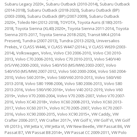
Subaru Legacy 2020+
,
Subaru Outback (2010-2014)
,
Subaru Outback
(2014-2018)
,
Subaru Outback (2018-2020)
,
Subaru Outback (BP)
(2003-2006)
,
Subaru Outback (BP) (2007-2009)
,
Subaru Outback
2020+
,
Toledo NH (2012-2018)
,
TOYOTA
,
Toyota Auris (E180) 2015-
2018
,
Toyota Sienna (XL40) 2020+
,
Toyota Sienna 2011-2014
,
Toyota
Sienna 2015-2017
,
Toyota Sienna 2018-2020
,
Transit MK4 (2014-
Present)
,
Tundra (2007-2013)
,
Tundra (2013-2020)
,
Universalios
Prekės
,
V CLASS W446
,
V CLASS W447 (2014-)
,
V CLASS W639 (2003-
2014)
,
Volkswagen
,
Volvo
,
Volvo C30 2006-2010
,
Volvo C30 2010-
2013
,
Volvo C70 2006-2010
,
Volvo C70 2010-2013
,
Volvo S40/V40
(VS/VW) 2000-2003
,
Volvo S40/V50 (MS/MW) 2003-2007
,
Volvo
S40/V50 (MS/MW) 2007-2012
,
Volvo S60 2000-2004
,
Volvo S60 2004-
2010
,
Volvo S60 2019+
,
Volvo S60/V60 2010-2013
,
Volvo S60/V60
2013-2018
,
Volvo S80 1998-2006
,
Volvo S80 2006-2013
,
Volvo S80
2013-2016
,
Volvo S90/V90 2016+
,
Volvo V40 2012-2019
,
Volvo V60
2019+
,
Volvo V70 2000-2004
,
Volvo V70 2005-2007
,
Volvo V70 2007-
2016
,
Volvo XC40 2018+
,
Volvo XC60 2008-2013
,
Volvo XC60 2013-
2017
,
Volvo XC60 2017+
,
Volvo XC70 2005-2007
,
Volvo XC70 2007-
2016
,
Volvo XC90 2000-2015
,
Volvo XC90 2015+
,
VW Caddy
,
VW
Crafter 2006-2017
,
VW Crafter 2017+
,
VW Golf V
,
VW Golf VI
,
VW Golf
VII (2013-)
,
VW Jetta V
,
VW Jetta VI
,
VW New Beetle
,
VW Passat B6
,
VW
Passat B7
,
VW Passat B8 2014+
,
VW Passat CC 2009-2011
,
VW Polo