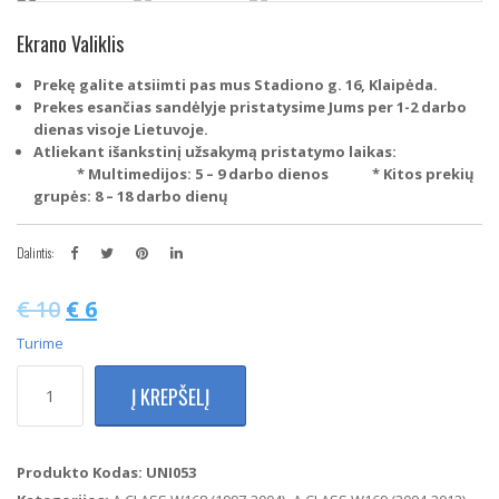
Ekrano Valiklis
Prekę galite atsiimti pas mus Stadiono g. 16, Klaipėda.
Prekes esančias sandėlyje pristatysime Jums per 1-2 darbo
dienas visoje Lietuvoje.
Atliekant išankstinį užsakymą pristatymo laikas:
* Multimedijos: 5 – 9 darbo dienos
* Kitos prekių
grupės: 8 – 18 darbo dienų
Dalintis:
€
10
€
6
Turime
produkto
Į KREPŠELĮ
kiekis:
Ekrano
valiklis
Produkto Kodas:
UNI053