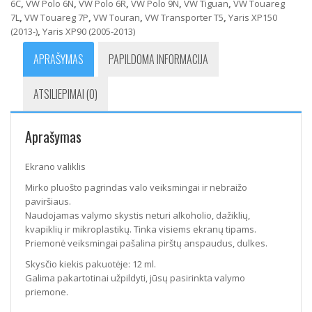
6C
,
VW Polo 6N
,
VW Polo 6R
,
VW Polo 9N
,
VW Tiguan
,
VW Touareg
7L
,
VW Touareg 7P
,
VW Touran
,
VW Transporter T5
,
Yaris XP150
(2013-)
,
Yaris XP90 (2005-2013)
APRAŠYMAS
PAPILDOMA INFORMACIJA
ATSILIEPIMAI (0)
Aprašymas
Ekrano valiklis
Mirko pluošto pagrindas valo veiksmingai ir nebraižo
paviršiaus.
Naudojamas valymo skystis neturi alkoholio, dažiklių,
kvapiklių ir mikroplastikų. Tinka visiems ekranų tipams.
Priemonė veiksmingai pašalina pirštų anspaudus, dulkes.
Skysčio kiekis pakuotėje: 12 ml.
Galima pakartotinai užpildyti, jūsų pasirinkta valymo
priemone.