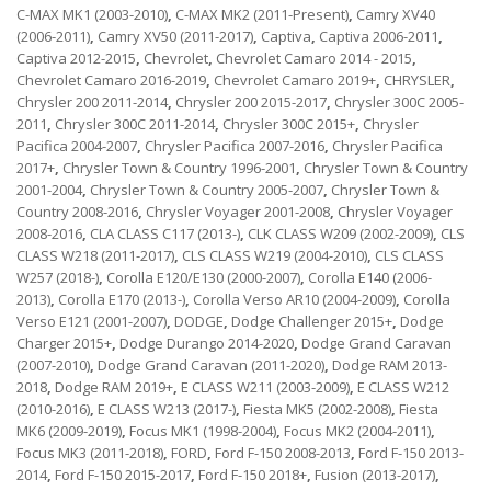
C-MAX MK1 (2003-2010)
,
C-MAX MK2 (2011-Present)
,
Camry XV40
(2006-2011)
,
Camry XV50 (2011-2017)
,
Captiva
,
Captiva 2006-2011
,
Captiva 2012-2015
,
Chevrolet
,
Chevrolet Camaro 2014 - 2015
,
Chevrolet Camaro 2016-2019
,
Chevrolet Camaro 2019+
,
CHRYSLER
,
Chrysler 200 2011-2014
,
Chrysler 200 2015-2017
,
Chrysler 300C 2005-
2011
,
Chrysler 300C 2011-2014
,
Chrysler 300C 2015+
,
Chrysler
Pacifica 2004-2007
,
Chrysler Pacifica 2007-2016
,
Chrysler Pacifica
2017+
,
Chrysler Town & Country 1996-2001
,
Chrysler Town & Country
2001-2004
,
Chrysler Town & Country 2005-2007
,
Chrysler Town &
Country 2008-2016
,
Chrysler Voyager 2001-2008
,
Chrysler Voyager
2008-2016
,
CLA CLASS C117 (2013-)
,
CLK CLASS W209 (2002-2009)
,
CLS
CLASS W218 (2011-2017)
,
CLS CLASS W219 (2004-2010)
,
CLS CLASS
W257 (2018-)
,
Corolla E120/E130 (2000-2007)
,
Corolla E140 (2006-
2013)
,
Corolla E170 (2013-)
,
Corolla Verso AR10 (2004-2009)
,
Corolla
Verso E121 (2001-2007)
,
DODGE
,
Dodge Challenger 2015+
,
Dodge
Charger 2015+
,
Dodge Durango 2014-2020
,
Dodge Grand Caravan
(2007-2010)
,
Dodge Grand Caravan (2011-2020)
,
Dodge RAM 2013-
2018
,
Dodge RAM 2019+
,
E CLASS W211 (2003-2009)
,
E CLASS W212
(2010-2016)
,
E CLASS W213 (2017-)
,
Fiesta MK5 (2002-2008)
,
Fiesta
MK6 (2009-2019)
,
Focus MK1 (1998-2004)
,
Focus MK2 (2004-2011)
,
Focus MK3 (2011-2018)
,
FORD
,
Ford F-150 2008-2013
,
Ford F-150 2013-
2014
,
Ford F-150 2015-2017
,
Ford F-150 2018+
,
Fusion (2013-2017)
,