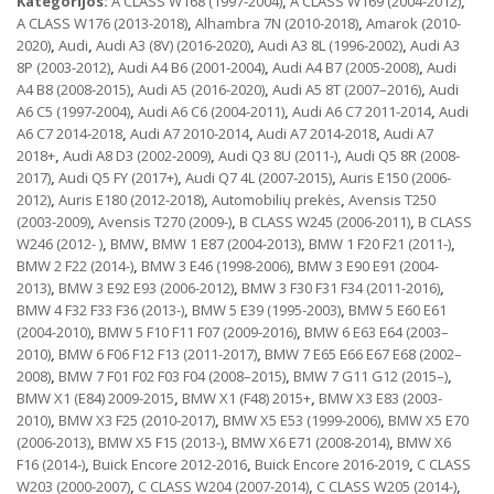
Kategorijos:
A CLASS W168 (1997-2004)
,
A CLASS W169 (2004-2012)
,
A CLASS W176 (2013-2018)
,
Alhambra 7N (2010-2018)
,
Amarok (2010-
2020)
,
Audi
,
Audi A3 (8V) (2016-2020)
,
Audi A3 8L (1996-2002)
,
Audi A3
8P (2003-2012)
,
Audi A4 B6 (2001-2004)
,
Audi A4 B7 (2005-2008)
,
Audi
A4 B8 (2008-2015)
,
Audi A5 (2016-2020)
,
Audi A5 8T (2007–2016)
,
Audi
A6 C5 (1997-2004)
,
Audi A6 C6 (2004-2011)
,
Audi A6 C7 2011-2014
,
Audi
A6 C7 2014-2018
,
Audi A7 2010-2014
,
Audi A7 2014-2018
,
Audi A7
2018+
,
Audi A8 D3 (2002-2009)
,
Audi Q3 8U (2011-)
,
Audi Q5 8R (2008-
2017)
,
Audi Q5 FY (2017+)
,
Audi Q7 4L (2007-2015)
,
Auris E150 (2006-
2012)
,
Auris E180 (2012-2018)
,
Automobilių prekės
,
Avensis T250
(2003-2009)
,
Avensis T270 (2009-)
,
B CLASS W245 (2006-2011)
,
B CLASS
W246 (2012- )
,
BMW
,
BMW 1 E87 (2004-2013)
,
BMW 1 F20 F21 (2011-)
,
BMW 2 F22 (2014-)
,
BMW 3 E46 (1998-2006)
,
BMW 3 E90 E91 (2004-
2013)
,
BMW 3 E92 E93 (2006-2012)
,
BMW 3 F30 F31 F34 (2011-2016)
,
BMW 4 F32 F33 F36 (2013-)
,
BMW 5 E39 (1995-2003)
,
BMW 5 E60 E61
(2004-2010)
,
BMW 5 F10 F11 F07 (2009-2016)
,
BMW 6 E63 E64 (2003–
2010)
,
BMW 6 F06 F12 F13 (2011-2017)
,
BMW 7 E65 E66 E67 E68 (2002–
2008)
,
BMW 7 F01 F02 F03 F04 (2008–2015)
,
BMW 7 G11 G12 (2015–)
,
BMW X1 (E84) 2009-2015
,
BMW X1 (F48) 2015+
,
BMW X3 E83 (2003-
2010)
,
BMW X3 F25 (2010-2017)
,
BMW X5 E53 (1999-2006)
,
BMW X5 E70
(2006-2013)
,
BMW X5 F15 (2013-)
,
BMW X6 E71 (2008-2014)
,
BMW X6
F16 (2014-)
,
Buick Encore 2012-2016
,
Buick Encore 2016-2019
,
C CLASS
W203 (2000-2007)
,
C CLASS W204 (2007-2014)
,
C CLASS W205 (2014-)
,