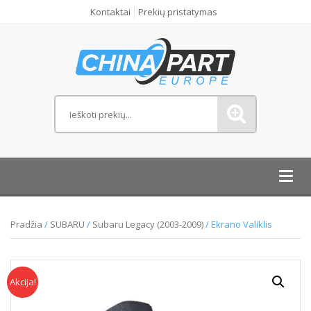
Kontaktai
Prekių pristatymas
Toggl
navig
Pradžia
/
SUBARU
/
Subaru Legacy (2003-2009)
/ Ekrano Valiklis
Akcija!