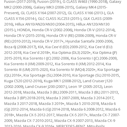
Fusion (2017-2019)
,
Fusion (2019-)
,
G CLASS W463 (1990-2018)
,
Galaxy
MK2 (2000-2006)
,
Galaxy MK3 (2006-2015)
,
Galaxy MK4 (2015-
Present)
,
GL CLASS X164 (2007-2012)
,
GL CLASS X166 (2013-)
,
GLA
CLASS X156 (2014-)
,
GLC CLASS XLC253 (2015-)
,
GLK CLASS (2009-
2016)
,
Hillux AN10/AN20/AN30 (2004-2015)
,
Hillux AN120/AN130
(2015-)
,
HONDA
,
Honda CR-V (2002-2006)
,
Honda CR-V (2012-2014)
,
Honda CR-V (2015-2016)
,
Honda CR-V (RE) (2006-2009)
,
Honda CR-V
(RE) (2010-2012)
,
Honda CR-V 2017+
,
Hyundai Santafe 2000-2006
,
Ibiza 6J (2008-2017)
,
KIA
,
Kia Cee'd (ED) 2009-2012
,
Kia Cee'd (EU)
2012-2018
,
Kia Cee'd 2018+
,
Kia Optima (DL3) 2020+
,
Kia Optima (JF)
2015-2019
,
Kia Sorento I (JC) 2002-2006
,
Kia Sorento I (JC) 2006-2009
,
Kia Sorento II (XM) 2009-2012
,
Kia Sorento II (XM) 2012-2014
,
Kia
Sorento III (UM) 2015-2020
,
Kia Sorento IV (MQ4) 2020+
,
Kia Sportage
(QL) 2016+
,
Kia Sportage (SL) 2004-2010
,
Kia Sportage (SL) 2010-2015
,
Kuga C520 (2012-2016)
,
Kuga MK1 (2008-2012)
,
Land Cruiser J120
(2002-2009)
,
Land Cruiser J200 (2007-)
,
Leon 1P (2005-2012)
,
Leon
2012-2018
,
Mazda
,
Mazda 3 (BL) 2009-2011
,
Mazda 3 (BL) 2011-2013
,
Mazda 3 (BP) 2018-2019
,
Mazda 3 2007-2009
,
Mazda 3 2014-2017
,
Mazda 3 2017-2018
,
Mazda 3 2019+
,
Mazda 5 2010-2018
,
Mazda 6
(GJ) 2012-2014
,
Mazda 6 (GJ) 2014-2018
,
Mazda 6 2008-2012
,
Mazda 6
2018+
,
Mazda CX-5 2012-2017
,
Mazda CX-5 2017+
,
Mazda CX-7 2007-
2009
,
Mazda CX-7 2010-2012
,
Mazda CX-9 2007-2013
,
Mazda CX-9
2013-2016
,
Mazda CX-9 2016+
,
MERCEDES-BENZ
,
Mitsubishi
,