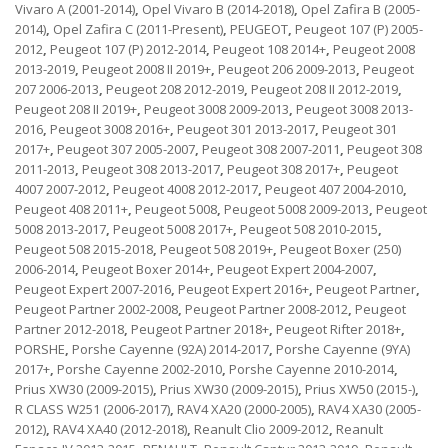
Vivaro A (2001-2014)
,
Opel Vivaro B (2014-2018)
,
Opel Zafira B (2005-
2014)
,
Opel Zafira C (2011-Present)
,
PEUGEOT
,
Peugeot 107 (P) 2005-
2012
,
Peugeot 107 (P) 2012-2014
,
Peugeot 108 2014+
,
Peugeot 2008
2013-2019
,
Peugeot 2008 II 2019+
,
Peugeot 206 2009-2013
,
Peugeot
207 2006-2013
,
Peugeot 208 2012-2019
,
Peugeot 208 II 2012-2019
,
Peugeot 208 II 2019+
,
Peugeot 3008 2009-2013
,
Peugeot 3008 2013-
2016
,
Peugeot 3008 2016+
,
Peugeot 301 2013-2017
,
Peugeot 301
2017+
,
Peugeot 307 2005-2007
,
Peugeot 308 2007-2011
,
Peugeot 308
2011-2013
,
Peugeot 308 2013-2017
,
Peugeot 308 2017+
,
Peugeot
4007 2007-2012
,
Peugeot 4008 2012-2017
,
Peugeot 407 2004-2010
,
Peugeot 408 2011+
,
Peugeot 5008
,
Peugeot 5008 2009-2013
,
Peugeot
5008 2013-2017
,
Peugeot 5008 2017+
,
Peugeot 508 2010-2015
,
Peugeot 508 2015-2018
,
Peugeot 508 2019+
,
Peugeot Boxer (250)
2006-2014
,
Peugeot Boxer 2014+
,
Peugeot Expert 2004-2007
,
Peugeot Expert 2007-2016
,
Peugeot Expert 2016+
,
Peugeot Partner
,
Peugeot Partner 2002-2008
,
Peugeot Partner 2008-2012
,
Peugeot
Partner 2012-2018
,
Peugeot Partner 2018+
,
Peugeot Rifter 2018+
,
PORSHE
,
Porshe Cayenne (92A) 2014-2017
,
Porshe Cayenne (9YA)
2017+
,
Porshe Cayenne 2002-2010
,
Porshe Cayenne 2010-2014
,
Prius XW30 (2009-2015)
,
Prius XW30 (2009-2015)
,
Prius XW50 (2015-)
,
R CLASS W251 (2006-2017)
,
RAV4 XA20 (2000-2005)
,
RAV4 XA30 (2005-
2012)
,
RAV4 XA40 (2012-2018)
,
Reanult Clio 2009-2012
,
Reanult