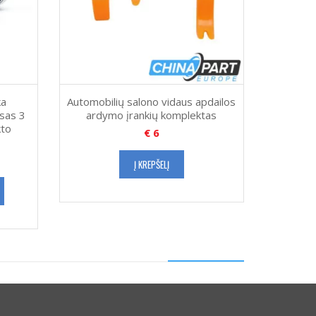
ka
Automobilių salono vidaus apdailos
usas 3
ardymo įrankių komplektas
kto
€
6
Į KREPŠELĮ