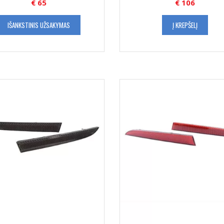
€
65
€
106
IŠANKSTINIS UŽSAKYMAS
Į KREPŠELĮ