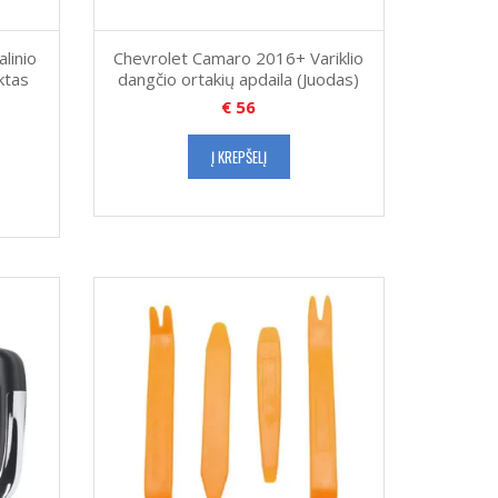
linio
Chevrolet Camaro 2016+ Variklio
ktas
dangčio ortakių apdaila (Juodas)
€
56
Į KREPŠELĮ