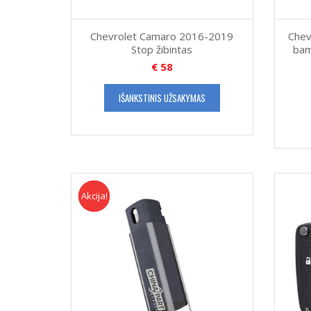
Chevrolet Camaro 2016-2019
Chev
Stop žibintas
bam
€
58
IŠANKSTINIS UŽSAKYMAS
Akcija!
Akcija