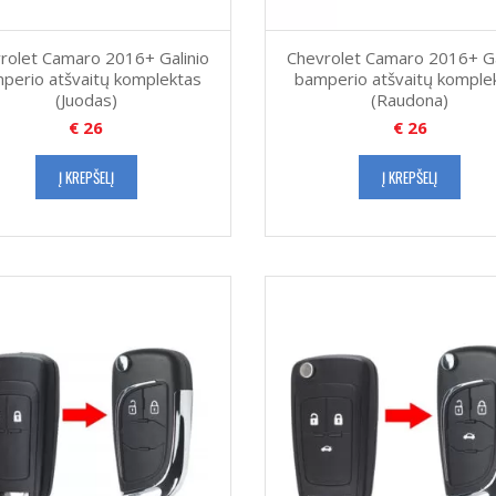
rolet Camaro 2016+ Galinio
Chevrolet Camaro 2016+ Ga
perio atšvaitų komplektas
bamperio atšvaitų komple
(Juodas)
(Raudona)
€
26
€
26
Į KREPŠELĮ
Į KREPŠELĮ