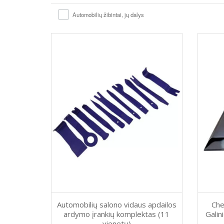
Automobilių žibintai, jų dalys
Automobilių salono vidaus apdailos
Che
ardymo įrankių komplektas (11
Galin
vienetų)