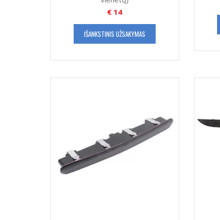
€
14
IŠANKSTINIS UŽSAKYMAS