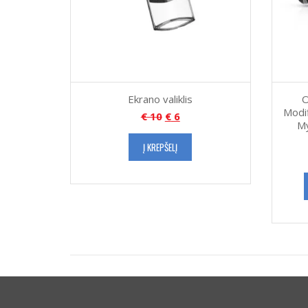
Ekrano valiklis
O
Modif
€
10
€
6
My
Į KREPŠELĮ