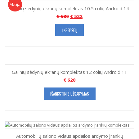
Akcija!
Akcija
Galinių sėdynių ekranų komplektas 10.5 colių Android 14
€
580
€
522
Į KREPŠELĮ
Galinių sėdynių ekranų komplektas 12 colių Android 11
€
628
IŠANKSTINIS UŽSAKYMAS
Automobilių salono vidaus apdailos ardymo įrankių