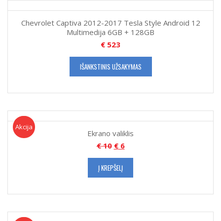
Chevrolet Captiva 2012-2017 Tesla Style Android 12
Multimedija 6GB + 128GB
€
523
IŠANKSTINIS UŽSAKYMAS
Akcija!
Akcija
Ekrano valiklis
€
10
€
6
Į KREPŠELĮ