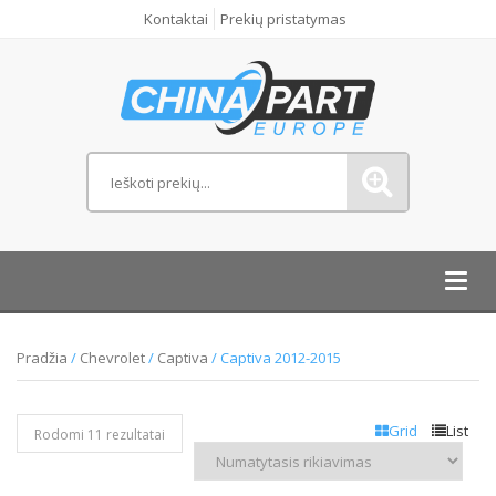
Kontaktai
Prekių pristatymas
Toggl
navig
Pradžia
/
Chevrolet
/
Captiva
/ Captiva 2012-2015
Grid
List
Rodomi 11 rezultatai