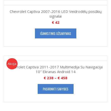
Chevrolet Captiva 2007-2016 LED Veidrodėlų posūkių
signalai
€
42
IŠANKSTINIS UŽSAKYMAS
Akcija!
Akcija
Chevrolet Captiva 2011-2017 Multimedija Su Navigacija
10″ Ekranas Android 14
€
238
–
€
458
PASIRINKTI SAVYBES