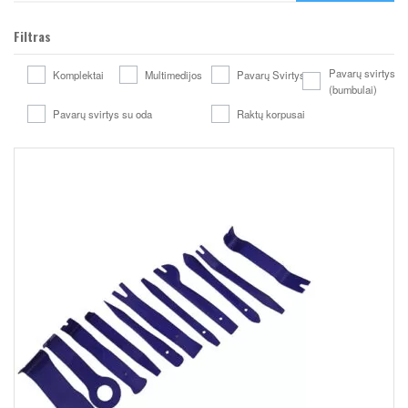
Filtras
Pavarų svirtys
Komplektai
Multimedijos
Pavarų Svirtys
(bumbulai)
Pavarų svirtys su oda
Raktų korpusai