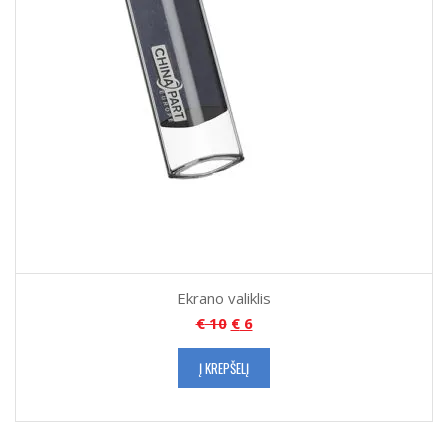
Ekrano valiklis
€
10
€
6
Į KREPŠELĮ