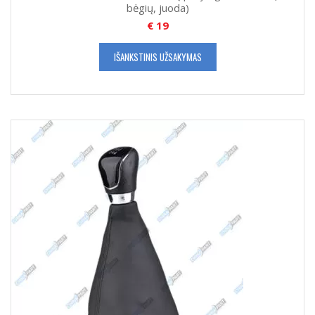
bėgių, juoda)
€
19
IŠANKSTINIS UŽSAKYMAS