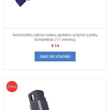
Automobilių salono vidaus apdailos ardymo įrankių
komplektas (11 vienetų)
€
14
IŠANKSTINIS UŽSAKYMAS
Akcija!
Akcija