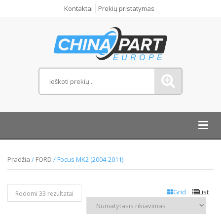
Kontaktai
Prekių pristatymas
Toggl
navig
Pradžia
/
FORD
/ Focus MK2 (2004-2011)
Grid
List
Rodomi 33 rezultatai