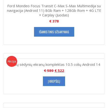
Ford Mondeo Focus Transit C-Max S-Max Multimedija su
navigacija (Android 11) 8Gb Ram + 128Gb Rom + 4G LTE
+ Carplay (Juodas)
€
378
IŠANKSTINIS UŽSAKYMAS
Akcija!
Akcija
Galinių sėdynių ekranų komplektas 10.5 colių Android 14
€
580
€
522
Į KREPŠELĮ