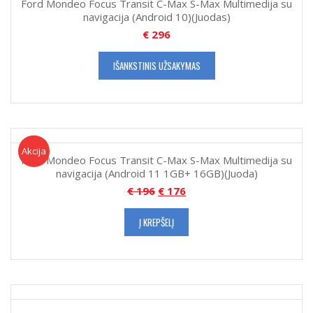
Ford Mondeo Focus Transit C-Max S-Max Multimedija su
navigacija (Android 10)(Juodas)
€
296
IŠANKSTINIS UŽSAKYMAS
Akcija!
Akcija
Ford Mondeo Focus Transit C-Max S-Max Multimedija su
navigacija (Android 11 1GB+ 16GB)(Juoda)
€
196
€
176
Į KREPŠELĮ