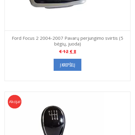
Ford Focus 2 2004-2007 Pavarų perjungimo svirtis (5
bėgių, juoda)
€
12
€
8
Į KREPŠELĮ
Akcija!
Akcija