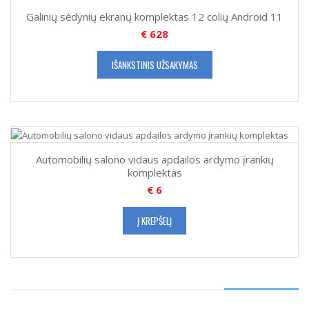
Galinių sėdynių ekranų komplektas 12 colių Android 11
€
628
IŠANKSTINIS UŽSAKYMAS
Automobilių salono vidaus apdailos ardymo įrankių
komplektas
€
6
Į KREPŠELĮ