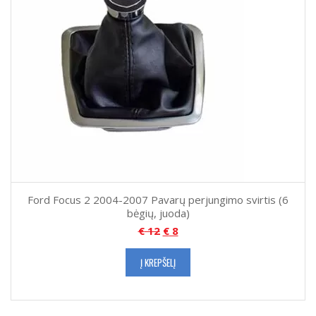
Ford Focus 2 2004-2007 Pavarų perjungimo svirtis (6
bėgių, juoda)
€
12
€
8
Į KREPŠELĮ