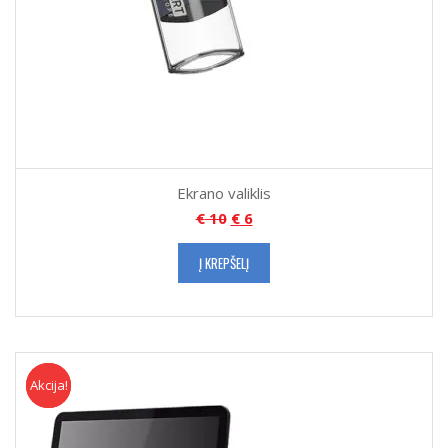
Ekrano valiklis
€
10
€
6
Į KREPŠELĮ
Akcija!
Akcija