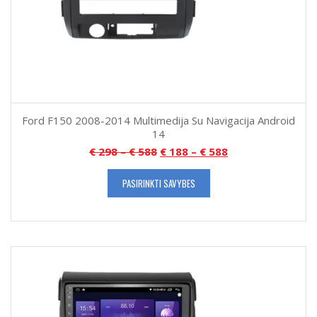
Ford F150 2008-2014 Multimedija Su Navigacija Android
14
€
298
–
€
588
€
188
–
€
588
PASIRINKTI SAVYBES