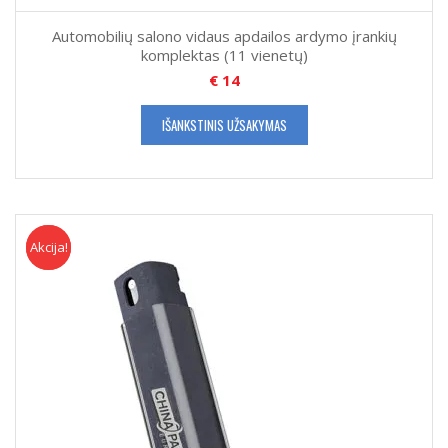
Automobilių salono vidaus apdailos ardymo įrankių
komplektas (11 vienetų)
€
14
IŠANKSTINIS UŽSAKYMAS
Akcija!
Akcija