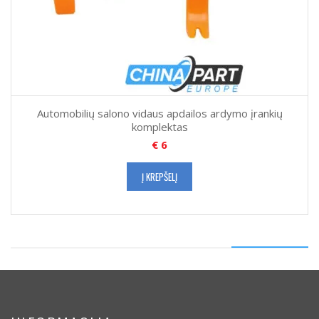
Automobilių salono vidaus apdailos ardymo įrankių
komplektas
€
6
Į KREPŠELĮ