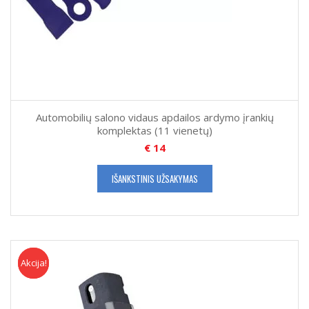
Automobilių salono vidaus apdailos ardymo įrankių
komplektas (11 vienetų)
€
14
IŠANKSTINIS UŽSAKYMAS
Akcija!
Akcija