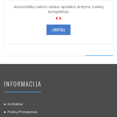
Automobilių salono vidaus apdailos ardymo įrankių
komplektas
€
6
Į KREPŠELĮ
INFORMACIJA
Kontaktai
Prekių Pristatymas