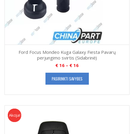
Ford Focus Mondeo Kuga Galaxy Fiesta Pavarų
perjungimo svirtis (Sidabrinė)
€
16
–
€
16
PASIRINKTI SAVYBES
Akcija!
Akcija