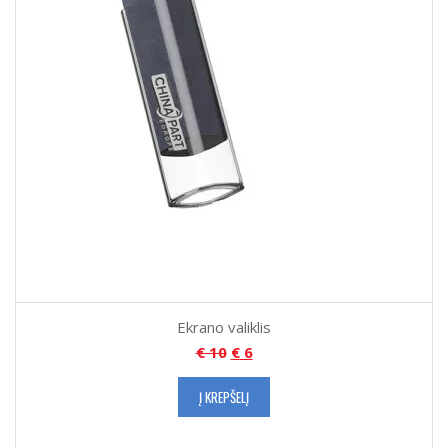
Ekrano valiklis
€
10
€
6
Į KREPŠELĮ