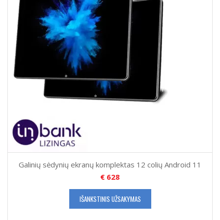
Galinių sėdynių ekranų komplektas 12 colių Android 11
€
628
IŠANKSTINIS UŽSAKYMAS