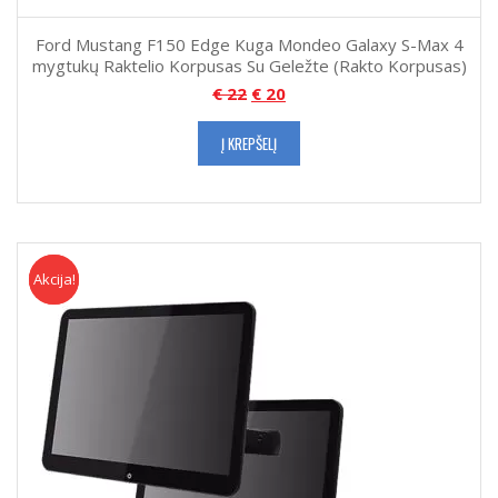
Ford Mustang F150 Edge Kuga Mondeo Galaxy S-Max 4
mygtukų Raktelio Korpusas Su Geležte (Rakto Korpusas)
€
22
€
20
Į KREPŠELĮ
Akcija!
Akcija