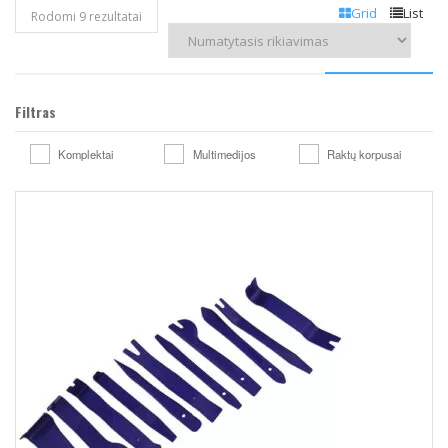
Grid
List
Rodomi 9 rezultatai
Filtras
Komplektai
Multimedijos
Raktų korpusai