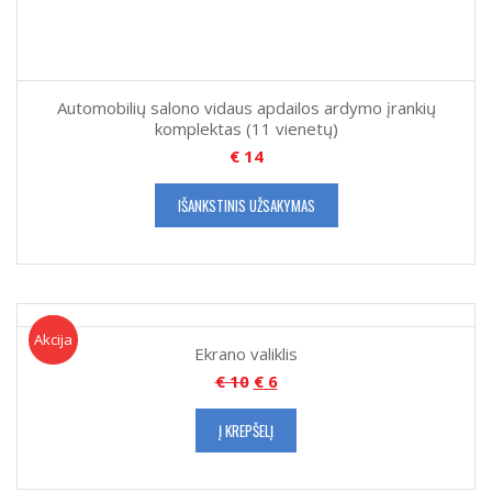
Automobilių salono vidaus apdailos ardymo įrankių
komplektas (11 vienetų)
€
14
IŠANKSTINIS UŽSAKYMAS
Akcija!
Akcija
Ekrano valiklis
€
10
€
6
Į KREPŠELĮ