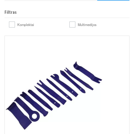
Filtras
Komplektai
Multimedijos