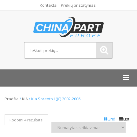
Kontaktai
Prekių pristatymas
Toggl
navig
Pradžia
/
KIA
/ Kia Sorento I (JC) 2002-2006
Grid
List
Rodomi 4 rezultatai