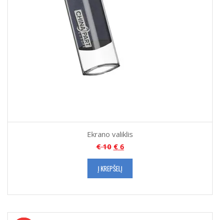
Ekrano valiklis
€
10
€
6
Į KREPŠELĮ