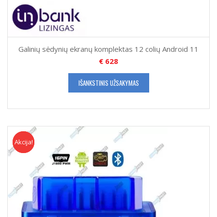
Galinių sėdynių ekranų komplektas 12 colių Android 11
€
628
IŠANKSTINIS UŽSAKYMAS
Akcija!
Akcija