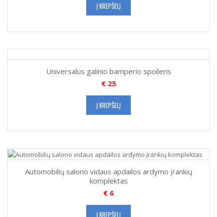
Į KREPŠELĮ
Universalus galinio bamperio spoileris
€
25
Į KREPŠELĮ
Automobilių salono vidaus apdailos ardymo įrankių
komplektas
€
6
Į KREPŠELĮ