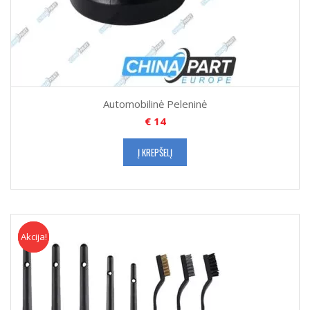
Automobilinė Peleninė
€
14
Į KREPŠELĮ
Akcija!
Akcija