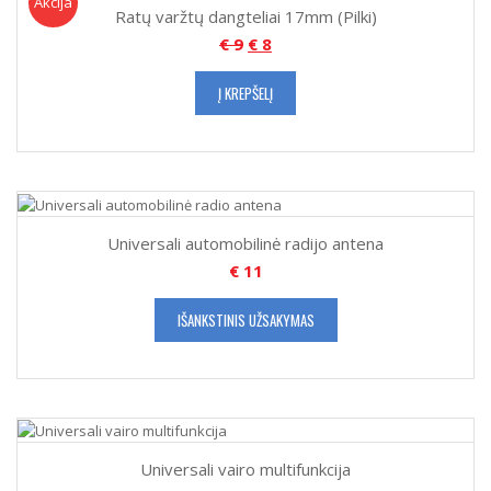
Akcija!
Akcija
Ratų varžtų dangteliai 17mm (Pilki)
€
9
€
8
Į KREPŠELĮ
Universali automobilinė radijo antena
€
11
IŠANKSTINIS UŽSAKYMAS
Universali vairo multifunkcija