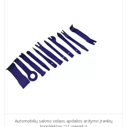
Automobilių salono vidaus apdailos ardymo įrankių
komplektas (11 vienetų)