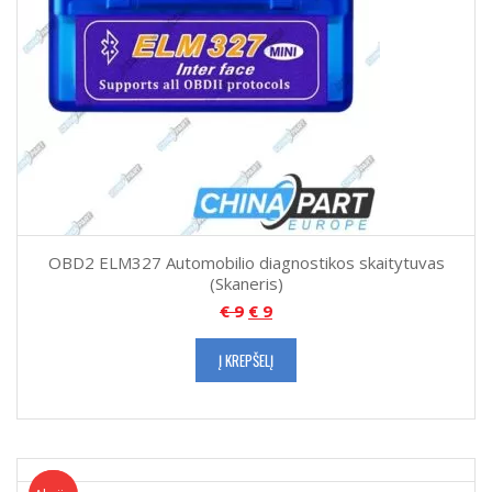
OBD2 ELM327 Automobilio diagnostikos skaitytuvas
(Skaneris)
€
9
€
9
Į KREPŠELĮ