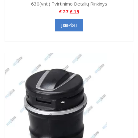
630(vnt.) Tvirtinimo Detalių Rinkinys
€
27
€
19
Į KREPŠELĮ