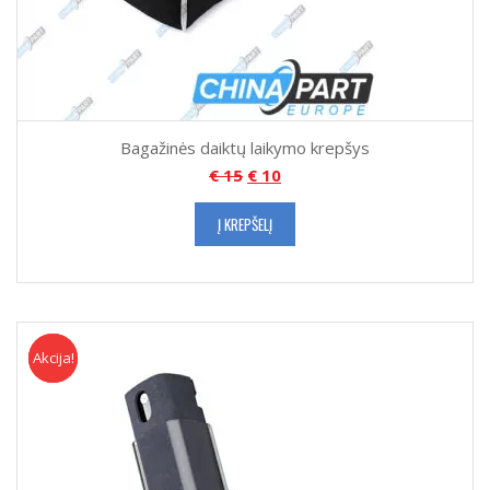
Bagažinės daiktų laikymo krepšys
€
15
€
10
Į KREPŠELĮ
Akcija!
Akcija