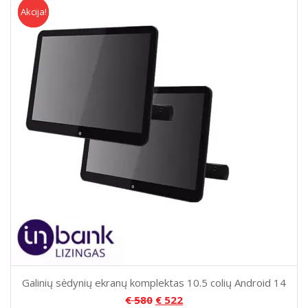
Akcija!
Akcija
Galinių sėdynių ekranų komplektas 10.5 colių Android 14
€
580
€
522