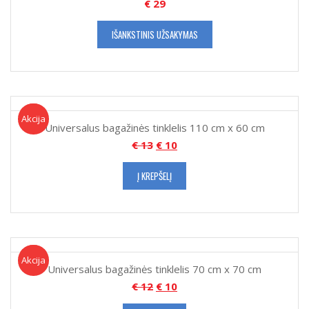
€
29
IŠANKSTINIS UŽSAKYMAS
Akcija!
Akcija
Universalus bagažinės tinklelis 110 cm x 60 cm
€
13
€
10
Į KREPŠELĮ
Akcija!
Akcija
Universalus bagažinės tinklelis 70 cm x 70 cm
€
12
€
10