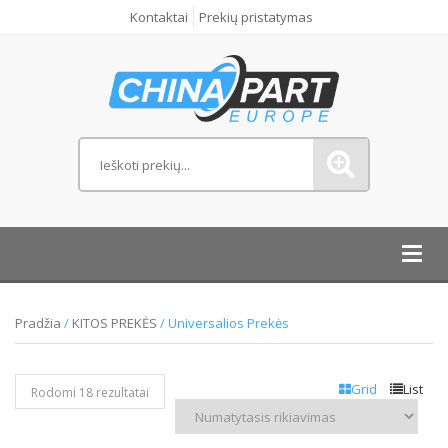
Kontaktai
Prekių pristatymas
Toggl
navig
Pradžia
/
KITOS PREKĖS
/ Universalios Prekės
Grid
List
Rodomi 18 rezultatai