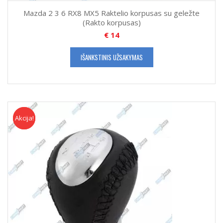
Mazda 2 3 6 RX8 MX5 Raktelio korpusas su geležte
(Rakto korpusas)
€
14
IŠANKSTINIS UŽSAKYMAS
Akcija!
Akcija