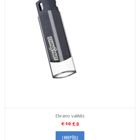
Ekrano valiklis
€
10
€
6
Į KREPŠELĮ