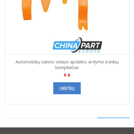
Automobilių salono vidaus apdailos ardymo įrankių
komplektas
€
6
Į KREPŠELĮ