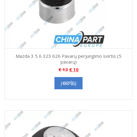
Mazda 3 5 6 323 626 Pavarų perjungimo svirtis (5
pavarų)
€
13
€
10
Į KREPŠELĮ