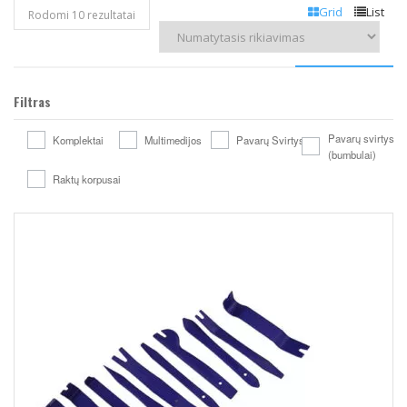
Grid
List
Rodomi 10 rezultatai
Filtras
Pavarų svirtys
Komplektai
Multimedijos
Pavarų Svirtys
(bumbulai)
Raktų korpusai