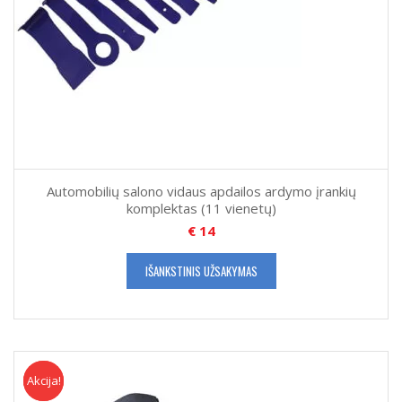
Automobilių salono vidaus apdailos ardymo įrankių
komplektas (11 vienetų)
€
14
IŠANKSTINIS UŽSAKYMAS
Akcija!
Akcija