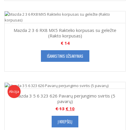
Mazda 2 3 6 RX8 MX5 Raktelio korpusas su geležte
(Rakto korpusas)
€
14
IŠANKSTINIS UŽSAKYMAS
Akcija!
Akcija
Mazda 3 5 6 323 626 Pavarų perjungimo svirtis (5
pavarų)
€
13
€
10
Į KREPŠELĮ