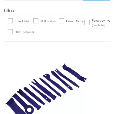
Filtras
Pavarų svirtys
Komplektai
Multimedijos
Pavarų Svirtys
(bumbulai)
Raktų korpusai