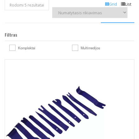
Grid
List
Rodomi 5 rezultatai
Filtras
Komplektai
Multimedijos