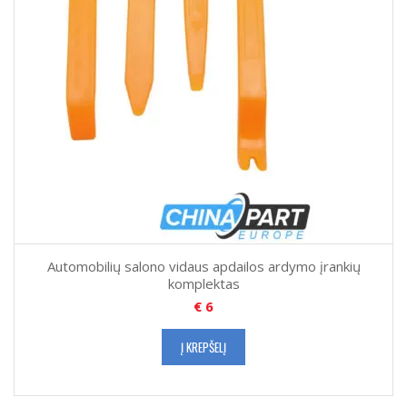
Automobilių salono vidaus apdailos ardymo įrankių
komplektas
€
6
Į KREPŠELĮ