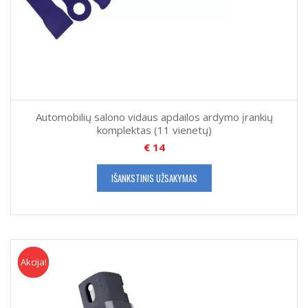
Automobilių salono vidaus apdailos ardymo įrankių
komplektas (11 vienetų)
€
14
IŠANKSTINIS UŽSAKYMAS
Akcija!
Akcija