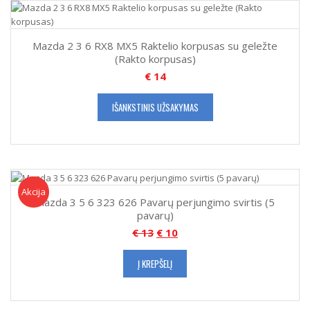
Mazda 2 3 6 RX8 MX5 Raktelio korpusas su geležte
(Rakto korpusas)
€
14
IŠANKSTINIS UŽSAKYMAS
Akcija!
Akcija
Mazda 3 5 6 323 626 Pavarų perjungimo svirtis (5
pavarų)
€
13
€
10
Į KREPŠELĮ