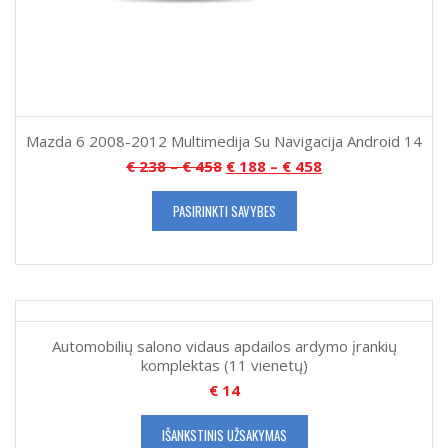
Mazda 6 2008-2012 Multimedija Su Navigacija Android 14
€
238
–
€
458
€
188
–
€
458
PASIRINKTI SAVYBES
Automobilių salono vidaus apdailos ardymo įrankių
komplektas (11 vienetų)
€
14
IŠANKSTINIS UŽSAKYMAS