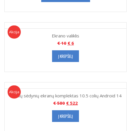
Akcija!
Akcija
Ekrano valiklis
€
10
€
6
Į KREPŠELĮ
Akcija!
Akcija
Galinių sėdynių ekranų komplektas 10.5 colių Android 14
€
580
€
522
Į KREPŠELĮ