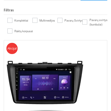
Filtras
Pavarų svirtys
Komplektai
Multimedijos
Pavarų Svirtys
(bumbulai)
Raktų korpusai
Akcija!
Akcija