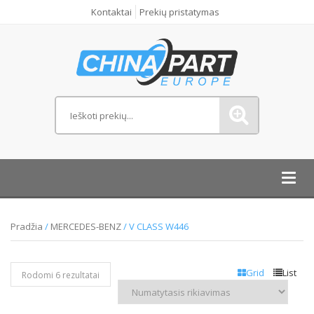
Kontaktai
Prekių pristatymas
Toggl
navig
Pradžia
/
MERCEDES-BENZ
/ V CLASS W446
Grid
List
Rodomi 6 rezultatai