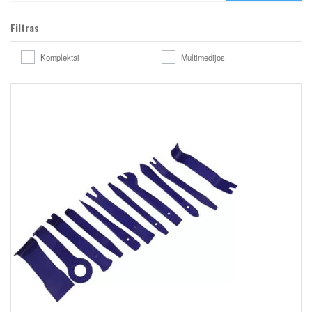
Filtras
Komplektai
Multimedijos