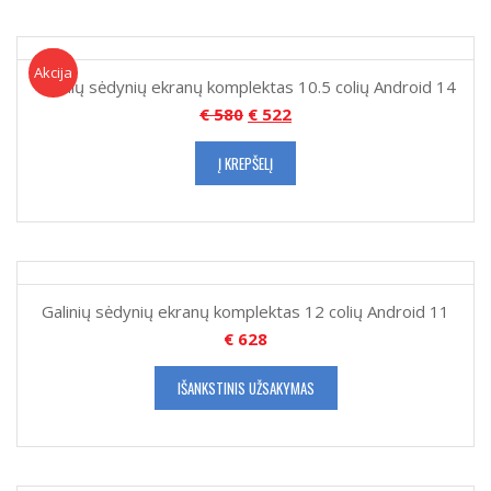
Akcija!
Akcija
Galinių sėdynių ekranų komplektas 10.5 colių Android 14
€
580
€
522
Į KREPŠELĮ
Galinių sėdynių ekranų komplektas 12 colių Android 11
€
628
IŠANKSTINIS UŽSAKYMAS