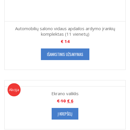
Automobilių salono vidaus apdailos ardymo įrankių
komplektas (11 vienetų)
€
14
IŠANKSTINIS UŽSAKYMAS
Akcija!
Akcija
Ekrano valiklis
€
10
€
6
Į KREPŠELĮ