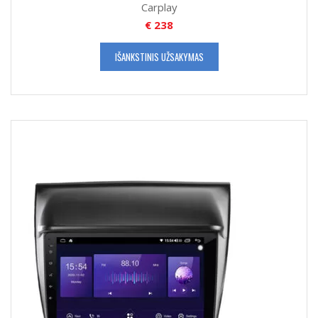
Carplay
€
238
IŠANKSTINIS UŽSAKYMAS