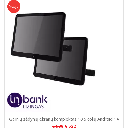
Akcija!
Akcija
Galinių sėdynių ekranų komplektas 10.5 colių Android 14
€
580
€
522