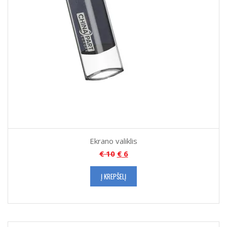
Ekrano valiklis
€
10
€
6
Į KREPŠELĮ