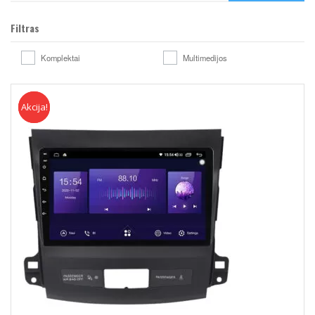
Filtras
Komplektai
Multimedijos
Akcija!
Akcija