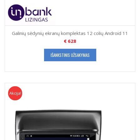
Galinių sėdynių ekranų komplektas 12 colių Android 11
€
628
IŠANKSTINIS UŽSAKYMAS
Akcija!
Akcija