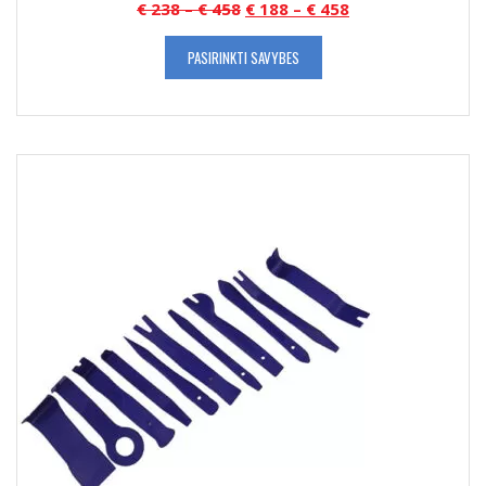
€
238
–
€
458
€
188
–
€
458
PASIRINKTI SAVYBES