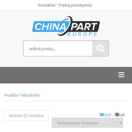
Kontaktai
Prekių pristatymas
Toggl
navig
Pradžia
/ Mitsubishi
Grid
List
Rodomi 22 rezultatai