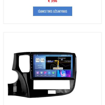
€
396
IŠANKSTINIS UŽSAKYMAS