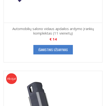
Automobilių salono vidaus apdailos ardymo įrankių
komplektas (11 vienetų)
€
14
IŠANKSTINIS UŽSAKYMAS
Akcija!
Akcija