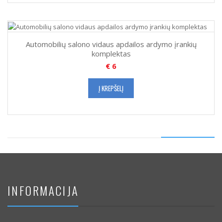
Automobilių salono vidaus apdailos ardymo įrankių
komplektas
€
6
Į KREPŠELĮ
INFORMACIJA