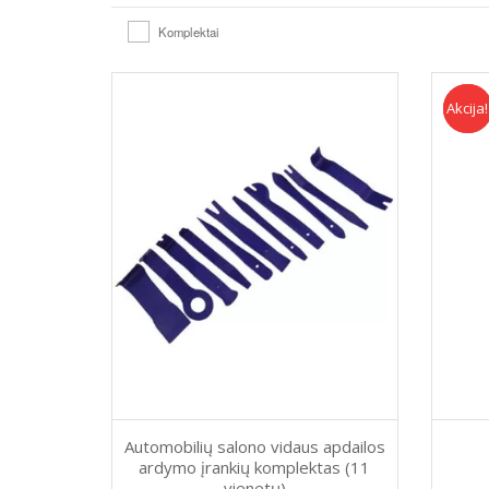
Komplektai
Akcija!
Akcija
Automobilių salono vidaus apdailos
ardymo įrankių komplektas (11
vienetų)