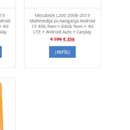
015
Mitsubishi L200 2008-2015
ndroid
Multimedija su navigacija Android
+ 4G
13 4Gb Ram + 64Gb Rom + 4G
play
LTE + Android Auto + Carplay
€
396
€
356
Į KREPŠELĮ