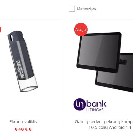
Multimedijos
Akcija!
Akcija
Ekrano valiklis
Galinių sėdynių ekranų komp
10.5 colių Android 14
€
10
€
6