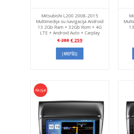
Mitsubishi L200 2008-2015
Mi
Multimedija su navigacija Android
Multi
13 2Gb Ram + 32Gb Rom + 4G
13
LTE + Android Auto + Carplay
€
288
€
259
Į KREPŠELĮ
Akcija!
Akcija