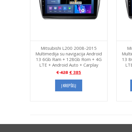
Mitsubishi L200 2008-2015
Mi
Multimedija su navigacija Android
Multi
13 6Gb Ram + 128Gb Rom + 4G
13 8
LTE + Android Auto + Carplay
LTE
€
428
€
385
Į KREPŠELĮ