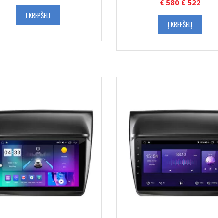
€
580
€
522
Į KREPŠELĮ
Į KREPŠELĮ