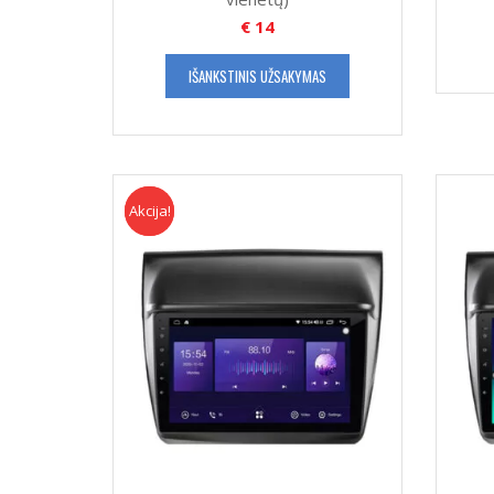
€
14
IŠANKSTINIS UŽSAKYMAS
Akcija!
Akcija