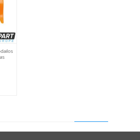
dailos
as