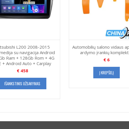
tsubishi L200 2008-2015
Automobilių salono vidaus ap
medija su navigacija Android
ardymo įrankių komplekt
Gb Ram + 128Gb Rom + 4G
€
6
 + Android Auto + Carplay
€
458
Į KREPŠELĮ
IŠANKSTINIS UŽSAKYMAS