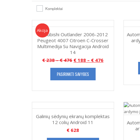
Komplektai
Akcija!
Akcija
Mitsubishi Outlander 2006-2012
Autom
Peugeot 4007 Citroen C-Crosser
ard
Multimedija Su Navigacija Android
14
€
238
–
€
476
€
188
–
€
476
PASIRINKTI SAVYBES
Galinių sėdynių ekranų komplektas
12 colių Android 11
Autom
a
€
628