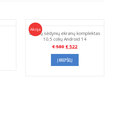
Akcija!
Akcija
Galinių sėdynių ekranų komplektas
10.5 colių Android 14
€
580
€
522
Į KREPŠELĮ