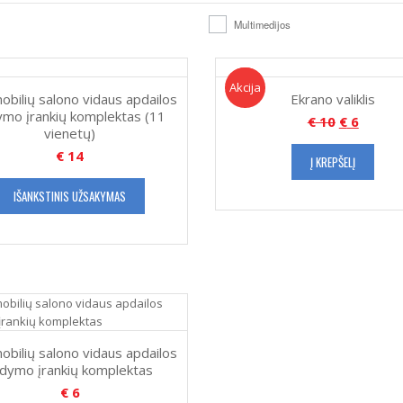
Multimedijos
Akcija!
Akcija
obilių salono vidaus apdailos
Ekrano valiklis
ymo įrankių komplektas (11
€
10
€
6
vienetų)
€
14
Į KREPŠELĮ
IŠANKSTINIS UŽSAKYMAS
obilių salono vidaus apdailos
rdymo įrankių komplektas
€
6