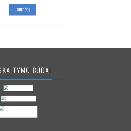
Į KREPŠELĮ
SKAITYMO BŪDAI