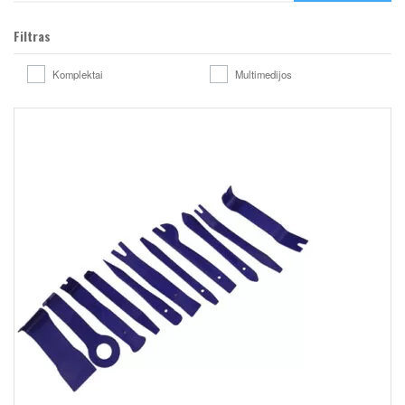
Filtras
Komplektai
Multimedijos