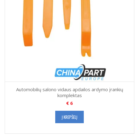
Automobilių salono vidaus apdailos ardymo įrankių
komplektas
€
6
Į KREPŠELĮ