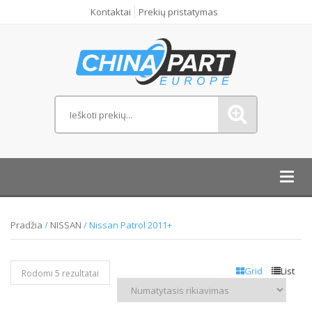
Kontaktai
Prekių pristatymas
Toggl
navig
Pradžia
/
NISSAN
/ Nissan Patrol 2011+
Grid
List
Rodomi 5 rezultatai