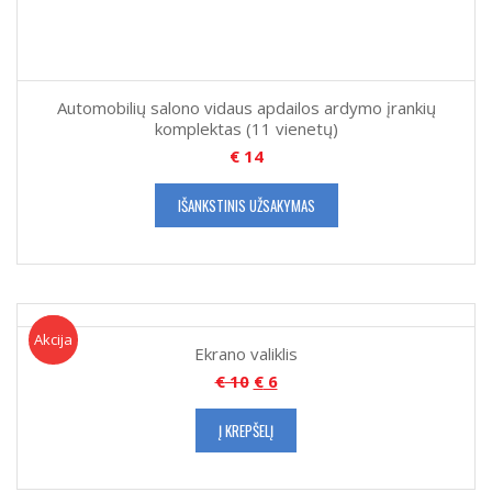
Automobilių salono vidaus apdailos ardymo įrankių
komplektas (11 vienetų)
€
14
IŠANKSTINIS UŽSAKYMAS
Akcija!
Akcija
Ekrano valiklis
€
10
€
6
Į KREPŠELĮ