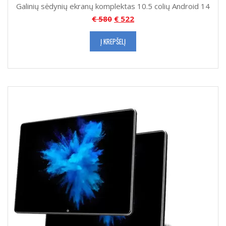
Galinių sėdynių ekranų komplektas 10.5 colių Android 14
€
580
€
522
Į KREPŠELĮ