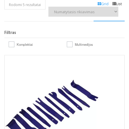
Grid
List
Rodomi 5 rezultatai
Filtras
Komplektai
Multimedijos