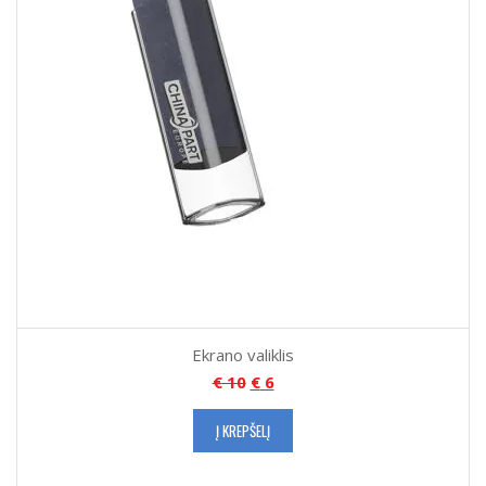
Ekrano valiklis
€
10
€
6
Į KREPŠELĮ