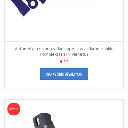
Automobilių salono vidaus apdailos ardymo įrankių
komplektas (11 vienetų)
€
14
IŠANKSTINIS UŽSAKYMAS
Akcija!
Akcija