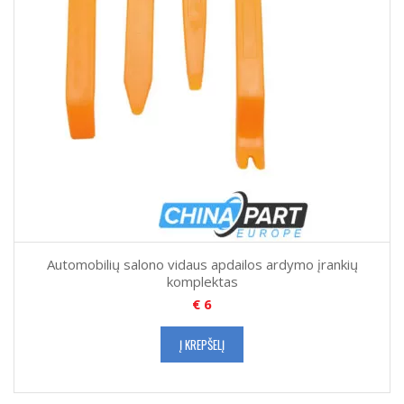
Automobilių salono vidaus apdailos ardymo įrankių
komplektas
€
6
Į KREPŠELĮ