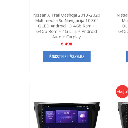
Nissan X Trail Qashqai 2013-2020
Nissa
Multimedija Su Navigacija 10.36″
Mul
QLED Android 13 4Gb Ram +
QL
64Gb Rom + 4G LTE + Android
64Gb
Auto + Carplay
€
498
IŠANKSTINIS UŽSAKYMAS
Akcija!
Akcija