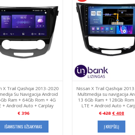
n X Trail Qashqai 2013-2020
Nissan X Trail Qashqai 201
medija Su Navigacija Android
Multimedija su navigacija A
4Gb Ram + 64Gb Rom + 4G
13 6Gb Ram + 128Gb Rom
 + Android Auto + Carplay
LTE + Android Auto + Car
€
396
€
428
€
408
IŠANKSTINIS UŽSAKYMAS
Į KREPŠELĮ