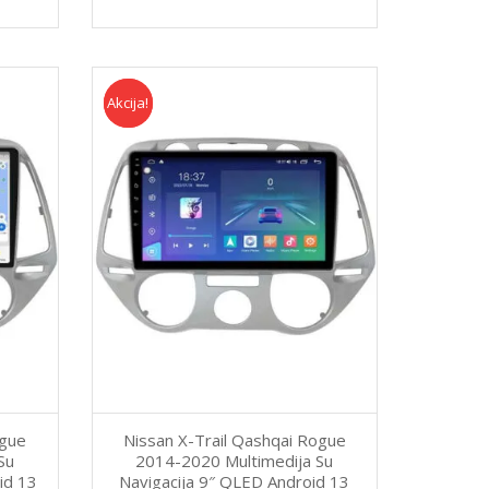
Akcija!
Akcija
ogue
Nissan X-Trail Qashqai Rogue
Su
2014-2020 Multimedija Su
id 13
Navigacija 9″ QLED Android 13