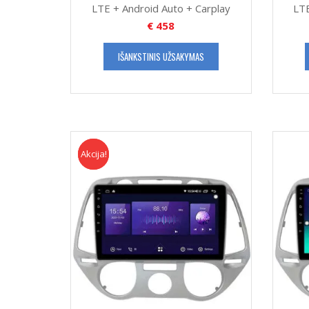
LTE + Android Auto + Carplay
LTE
€
458
IŠANKSTINIS UŽSAKYMAS
Akcija!
Akcija