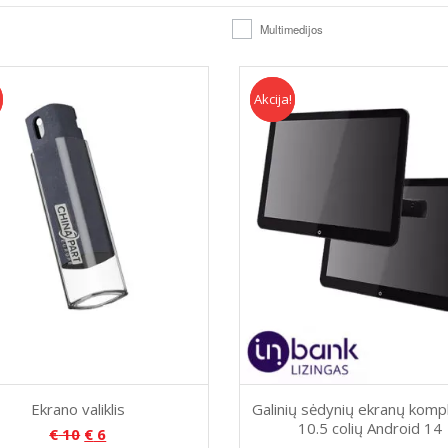
Multimedijos
Akcija!
Akcija
Ekrano valiklis
Galinių sėdynių ekranų komp
10.5 colių Android 14
€
10
€
6