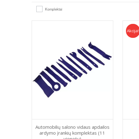
Komplektai
Akcija!
Akcija
Automobilių salono vidaus apdailos
ardymo įrankių komplektas (11
vienetų)