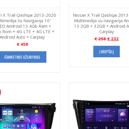
n X Trail Qashqai 2013-2020
Nissan X Trail Qashqai 201
timedija Su Navigacija 10″
Multimedija su navigacija A
ED Android 13 4Gb Ram +
13 2GB + 32GB + Android A
 Rom + 4G LTE + 4G LTE +
Carplay
Android Auto + Carplay
€
258
€
232
€
458
Į KREPŠELĮ
IŠANKSTINIS UŽSAKYMAS