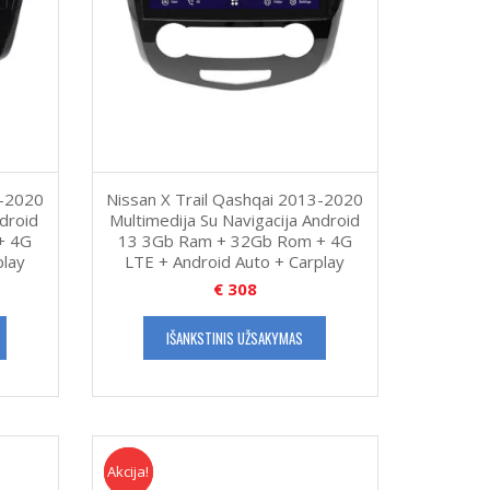
3-2020
Nissan X Trail Qashqai 2013-2020
ndroid
Multimedija Su Navigacija Android
+ 4G
13 3Gb Ram + 32Gb Rom + 4G
play
LTE + Android Auto + Carplay
€
308
IŠANKSTINIS UŽSAKYMAS
Akcija!
Akcija