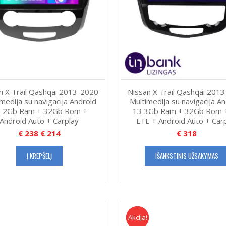
n X Trail Qashqai 2013-2020
Nissan X Trail Qashqai 201
medija su navigacija Android
Multimedija su navigacija A
 2Gb Ram + 32Gb Rom +
13 3Gb Ram + 32Gb Rom 
Android Auto + Carplay
LTE + Android Auto + Car
€
238
€
214
€
318
Į KREPŠELĮ
IŠANKSTINIS UŽSAKYMAS
Akcija!
Akcija