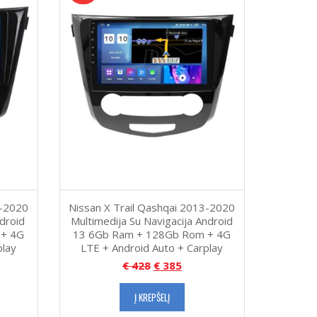
3-2020
Nissan X Trail Qashqai 2013-2020
ndroid
Multimedija Su Navigacija Android
 + 4G
13 6Gb Ram + 128Gb Rom + 4G
play
LTE + Android Auto + Carplay
€
428
€
385
Į KREPŠELĮ