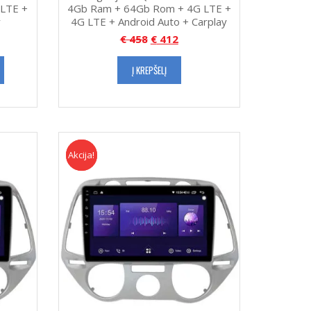
LTE +
4Gb Ram + 64Gb Rom + 4G LTE +
y
4G LTE + Android Auto + Carplay
€
458
€
412
Į KREPŠELĮ
Akcija!
Akcija