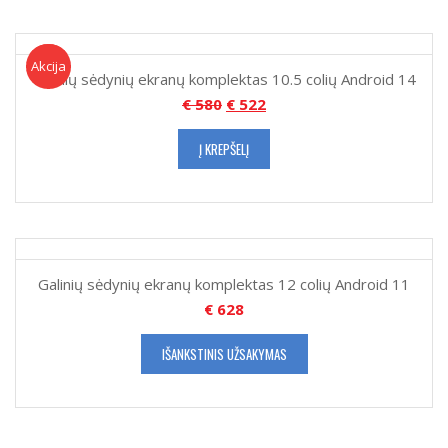
Akcija!
Akcija
Galinių sėdynių ekranų komplektas 10.5 colių Android 14
€
580
€
522
Į KREPŠELĮ
Galinių sėdynių ekranų komplektas 12 colių Android 11
€
628
IŠANKSTINIS UŽSAKYMAS