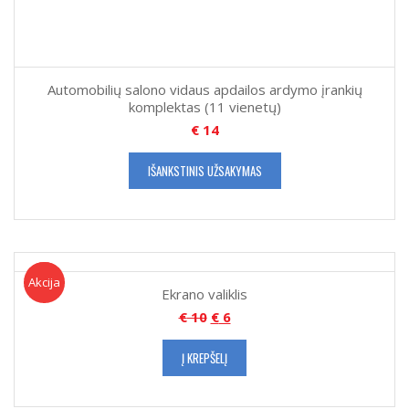
Automobilių salono vidaus apdailos ardymo įrankių
komplektas (11 vienetų)
€
14
IŠANKSTINIS UŽSAKYMAS
Akcija!
Akcija
Ekrano valiklis
€
10
€
6
Į KREPŠELĮ