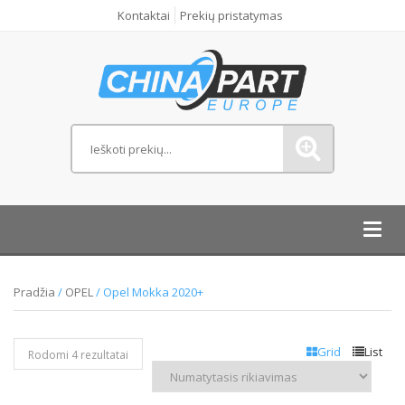
Kontaktai
Prekių pristatymas
Toggl
navig
Pradžia
/
OPEL
/ Opel Mokka 2020+
Grid
List
Rodomi 4 rezultatai