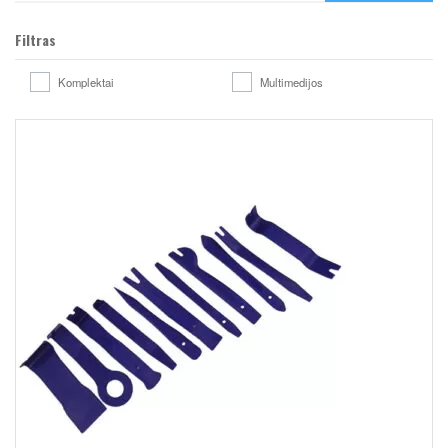
Filtras
Komplektai
Multimedijos