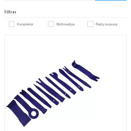
Filtras
Komplektai
Multimedijos
Raktų korpusai