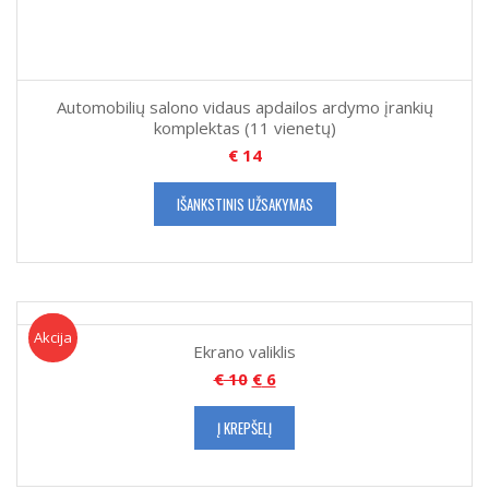
Automobilių salono vidaus apdailos ardymo įrankių
komplektas (11 vienetų)
€
14
IŠANKSTINIS UŽSAKYMAS
Akcija!
Akcija
Ekrano valiklis
€
10
€
6
Į KREPŠELĮ