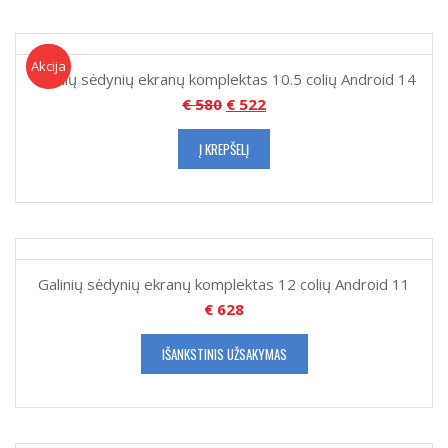
Akcija!
Akcija
Galinių sėdynių ekranų komplektas 10.5 colių Android 14
€
580
€
522
Į KREPŠELĮ
Galinių sėdynių ekranų komplektas 12 colių Android 11
€
628
IŠANKSTINIS UŽSAKYMAS