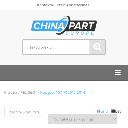
Kontaktai
Prekių pristatymas
Toggl
navig
Pradžia
/
PEUGEOT
/ Peugeot 107 (P) 2012-2014
Grid
List
Rodomi 8 rezultatai