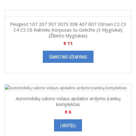
Peugeot 107 207 307 307S 308 407 607 Citroen C2 C3
C4 C5 C6 Raktelio Korpusas Su Geležte (3 Mygtukai)
(Žibinto Mygtukas)
€
11
IŠANKSTINIS UŽSAKYMAS
Automobilių salono vidaus apdailos ardymo įrankių
komplektas
€
6
Į KREPŠELĮ