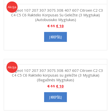
Akcija!
Akcija
Peugeot 107 207 307 307S 308 407 607 Citroen C2 C3
C4 C5 C6 Raktelio Korpusas Su Geležte (3 Mygtukai)
(Autobusiuko Mygtukas)
€
11
€
10
Į KREPŠELĮ
Akcija!
Akcija
Peugeot 107 207 307 307S 308 407 607 Citroen C2 C3
C4 C5 C6 Raktelio korpusas su geležte (3 Mygtukai)
(Bagažinės Mygtukas)
€
11
€
10
Į KREPŠELĮ