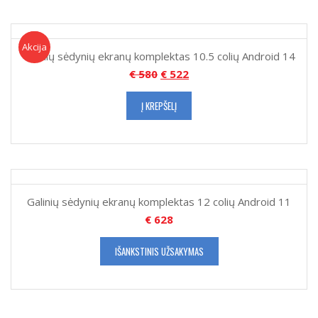
Akcija!
Akcija
Galinių sėdynių ekranų komplektas 10.5 colių Android 14
€
580
€
522
Į KREPŠELĮ
Galinių sėdynių ekranų komplektas 12 colių Android 11
€
628
IŠANKSTINIS UŽSAKYMAS