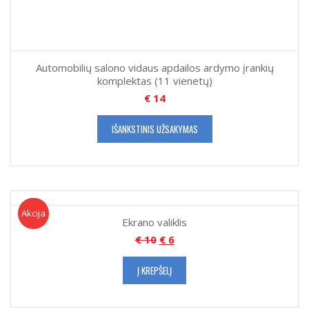
Automobilių salono vidaus apdailos ardymo įrankių
komplektas (11 vienetų)
€
14
IŠANKSTINIS UŽSAKYMAS
Akcija!
Akcija
Ekrano valiklis
€
10
€
6
Į KREPŠELĮ