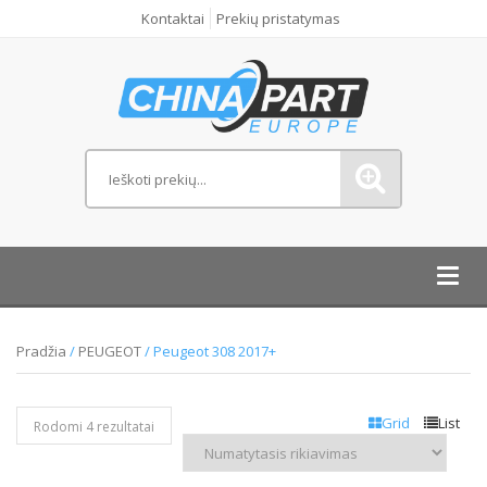
Kontaktai
Prekių pristatymas
Toggl
navig
Pradžia
/
PEUGEOT
/ Peugeot 308 2017+
Grid
List
Rodomi 4 rezultatai