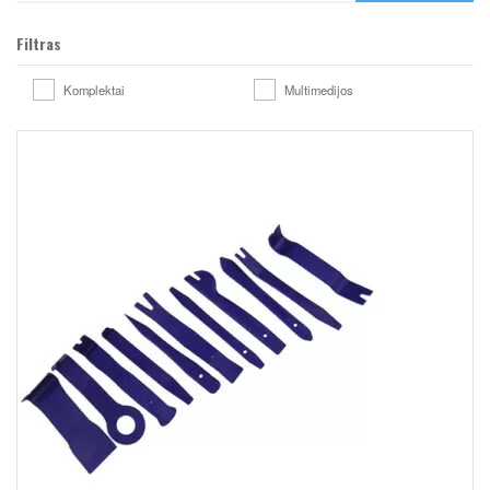
Filtras
Komplektai
Multimedijos