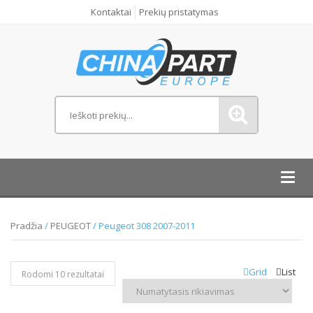
Kontaktai
Prekių pristatymas
Toggl
navig
Pradžia
/
PEUGEOT
/ Peugeot 308 2007-2011
Grid
List
Rodomi 10 rezultatai