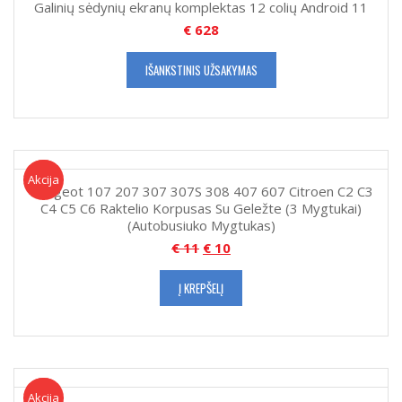
Galinių sėdynių ekranų komplektas 12 colių Android 11
€
628
IŠANKSTINIS UŽSAKYMAS
Akcija!
Akcija
Peugeot 107 207 307 307S 308 407 607 Citroen C2 C3
C4 C5 C6 Raktelio Korpusas Su Geležte (3 Mygtukai)
(Autobusiuko Mygtukas)
€
11
€
10
Į KREPŠELĮ
Akcija!
Akcija