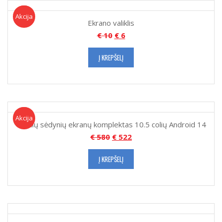
Akcija!
Akcija
Ekrano valiklis
€
10
€
6
Į KREPŠELĮ
Akcija!
Akcija
Galinių sėdynių ekranų komplektas 10.5 colių Android 14
€
580
€
522
Į KREPŠELĮ