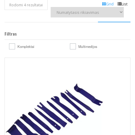
Grid
List
Rodomi 4 rezultatai
Filtras
Komplektai
Multimedijos