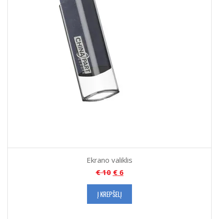
Ekrano valiklis
€
10
€
6
Į KREPŠELĮ