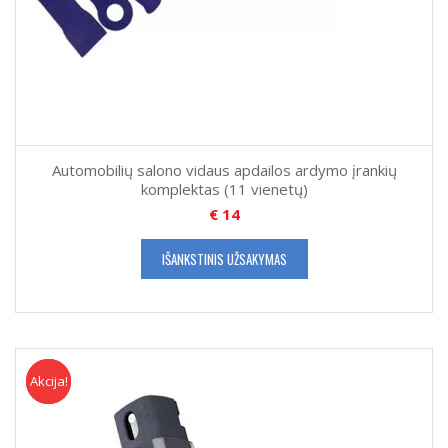
Automobilių salono vidaus apdailos ardymo įrankių
komplektas (11 vienetų)
€
14
IŠANKSTINIS UŽSAKYMAS
Akcija!
Akcija