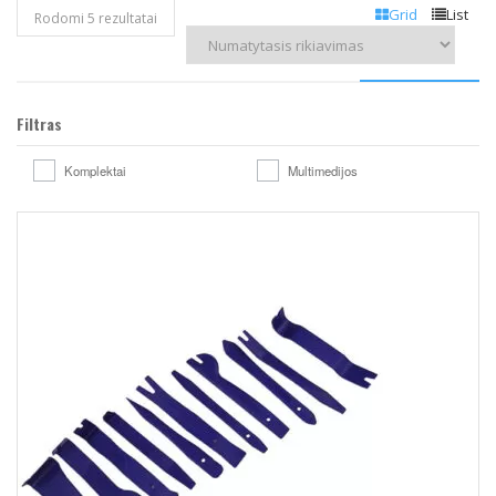
Grid
List
Rodomi 5 rezultatai
Filtras
Komplektai
Multimedijos