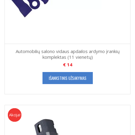
Automobilių salono vidaus apdailos ardymo įrankių
komplektas (11 vienetų)
€
14
IŠANKSTINIS UŽSAKYMAS
Akcija!
Akcija