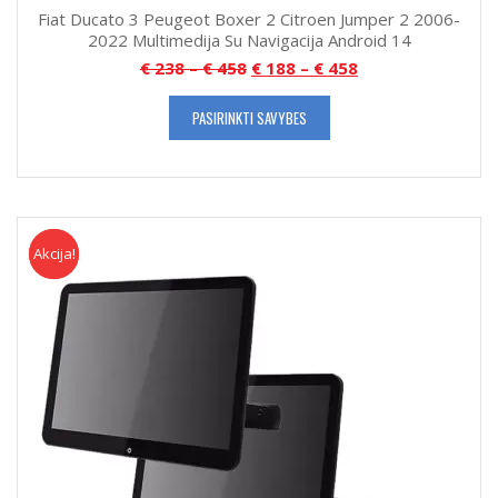
Fiat Ducato 3 Peugeot Boxer 2 Citroen Jumper 2 2006-
2022 Multimedija Su Navigacija Android 14
€
238
–
€
458
€
188
–
€
458
PASIRINKTI SAVYBES
Akcija!
Akcija