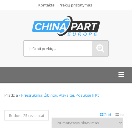
Kontaktai
Prekių pristatymas
Toggl
navig
Pradžia
/ Priešrūkiniai Žibintai, Atšvaitai, Posūkiai Ir Kt.
Grid
List
Rodomi 25 rezultatai