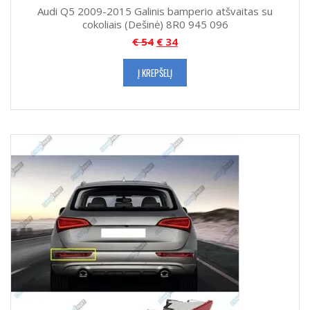
Audi Q5 2009-2015 Galinis bamperio atšvaitas su
cokoliais (Dešinė) 8R0 945 096
€
54
€
34
Į KREPŠELĮ