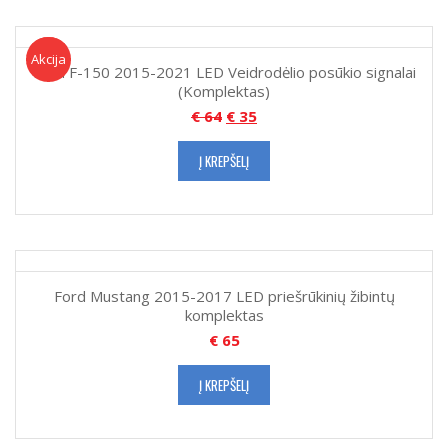
Akcija!
Akcija
Ford F-150 2015-2021 LED Veidrodėlio posūkio signalai
(Komplektas)
€
64
€
35
Į KREPŠELĮ
Ford Mustang 2015-2017 LED priešrūkinių žibintų
komplektas
€
65
Į KREPŠELĮ