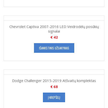
Chevrolet Captiva 2007-2016 LED Veidrodėlų posūkių
signalai
€
42
IŠANKSTINIS UŽSAKYMAS
Dodge Challenger 2015-2019 Atšvaitų komplektas
€
68
Į KREPŠELĮ