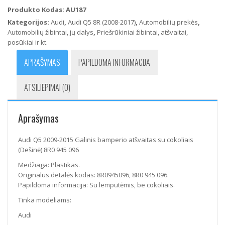
2009-
Produkto Kodas:
AU187
2015
Kategorijos:
Audi
,
Audi Q5 8R (2008-2017)
,
Automobilių prekės
,
Galinis
Automobilių žibintai, jų dalys
,
Priešrūkiniai žibintai, atšvaitai,
bamperio
posūkiai ir kt.
atšvaitas
su
APRAŠYMAS
PAPILDOMA INFORMACIJA
cokoliais
(Dešinė)
ATSILIEPIMAI (0)
8R0
945
096
Aprašymas
Audi Q5 2009-2015 Galinis bamperio atšvaitas su cokoliais
(Dešinė) 8R0 945 096
Medžiaga: Plastikas.
Originalus detalės kodas: 8R0945096, 8R0 945 096.
Papildoma informacija: Su lemputėmis, be cokoliais.
Tinka modeliams:
Audi