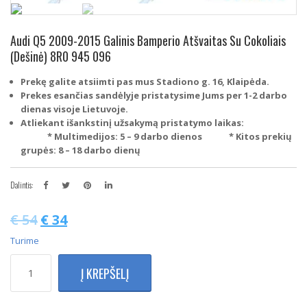
Audi Q5 2009-2015 Galinis Bamperio Atšvaitas Su Cokoliais
(Dešinė) 8R0 945 096
Prekę galite atsiimti pas mus Stadiono g. 16, Klaipėda.
Prekes esančias sandėlyje pristatysime Jums per 1-2 darbo
dienas visoje Lietuvoje.
Atliekant išankstinį užsakymą pristatymo laikas:
* Multimedijos: 5 – 9 darbo dienos
* Kitos prekių
grupės: 8 – 18 darbo dienų
Dalintis:
€
54
€
34
Turime
produkto
Į KREPŠELĮ
kiekis:
Audi
Q5