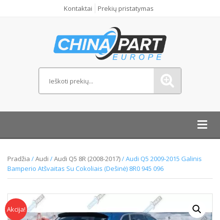
Kontaktai
Prekių pristatymas
Toggl
navig
Pradžia
/
Audi
/
Audi Q5 8R (2008-2017)
/ Audi Q5 2009-2015 Galinis
Bamperio Atšvaitas Su Cokoliais (Dešinė) 8R0 945 096
Akcija!