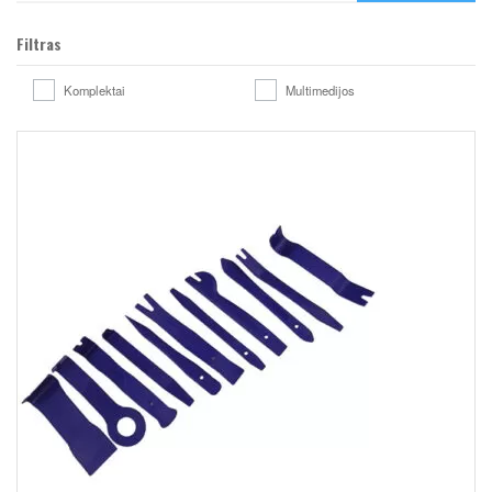
Filtras
Komplektai
Multimedijos