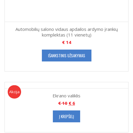
Automobilių salono vidaus apdailos ardymo įrankių
komplektas (11 vienetų)
€
14
IŠANKSTINIS UŽSAKYMAS
Akcija!
Akcija
Ekrano valiklis
€
10
€
6
Į KREPŠELĮ