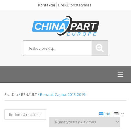
Kontaktai
Prekių pristatymas
Toggl
navig
Pradžia
/
RENAULT
/ Renault Captur 2013-2019
Grid
List
Rodomi 4 rezultatai