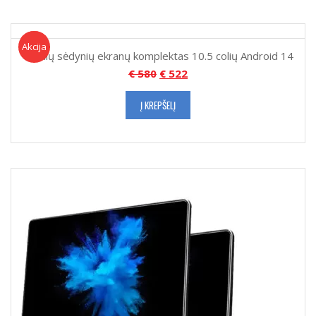
Akcija!
Akcija
Galinių sėdynių ekranų komplektas 10.5 colių Android 14
€
580
€
522
Į KREPŠELĮ