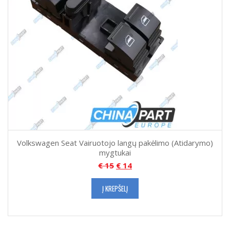
Volkswagen Seat Vairuotojo langų pakėlimo (Atidarymo)
mygtukai
€
15
€
14
Į KREPŠELĮ