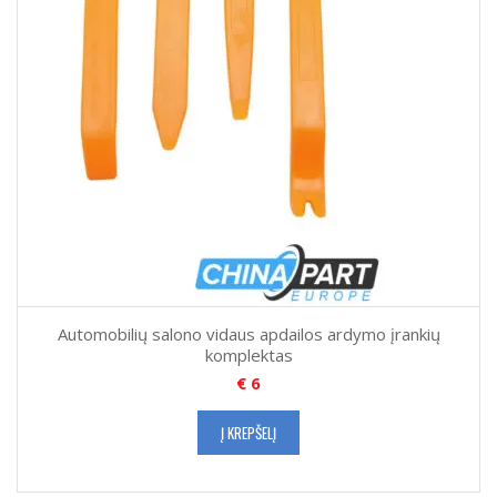
Automobilių salono vidaus apdailos ardymo įrankių
komplektas
€
6
Į KREPŠELĮ