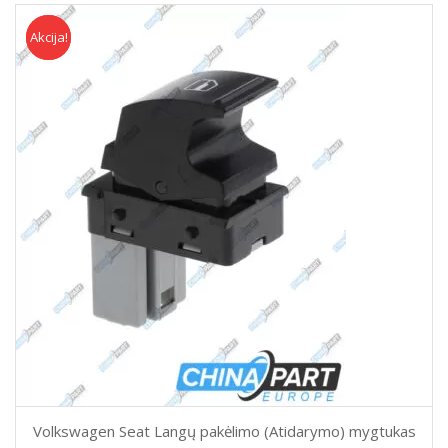
Akcija!
Akcija
Volkswagen Seat Langų pakėlimo (Atidarymo) mygtukas