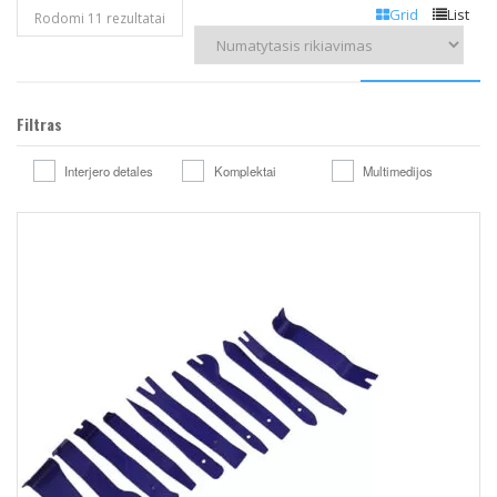
Grid
List
Rodomi 11 rezultatai
Filtras
Interjero detales
Komplektai
Multimedijos