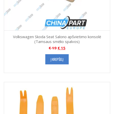
Volkswagen Skoda Seat Salono apšvietimo konsolė
(Tamsaus smėlio spalvos)
€
19
€
15
Į KREPŠELĮ