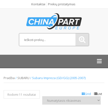
Kontaktai
Prekių pristatymas
Toggl
navig
Pradžia
/
SUBARU
/ Subaru Impreza (GD/GG) (2005-2007)
Grid
List
Rodomi 11 rezultatai