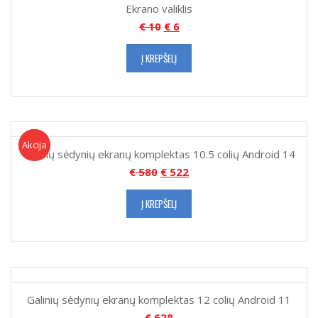
Ekrano valiklis
€
10
€
6
Į KREPŠELĮ
Akcija!
Akcija
Galinių sėdynių ekranų komplektas 10.5 colių Android 14
€
580
€
522
Į KREPŠELĮ
Galinių sėdynių ekranų komplektas 12 colių Android 11
€
628