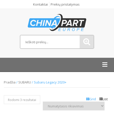
Kontaktai
Prekių pristatymas
Toggl
navig
Pradžia
/
SUBARU
/ Subaru Legacy 2020+
Grid
List
Rodomi 3 rezultatai