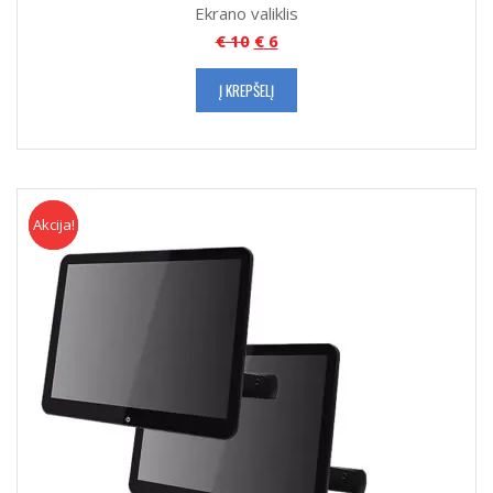
Ekrano valiklis
€
10
€
6
Į KREPŠELĮ
Akcija!
Akcija