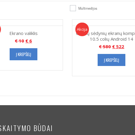
Multimedijos
Akcija!
Akcija
Ekrano valiklis
Galinių sėdynių ekranų komp
10.5 colių Android 14
€
10
€
6
€
580
€
522
Į KREPŠELĮ
Į KREPŠELĮ
SKAITYMO BŪDAI