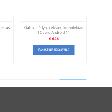
lektas
Galinių sėdynių ekranų komplektas
12 colių Android 11
€
628
IŠANKSTINIS UŽSAKYMAS