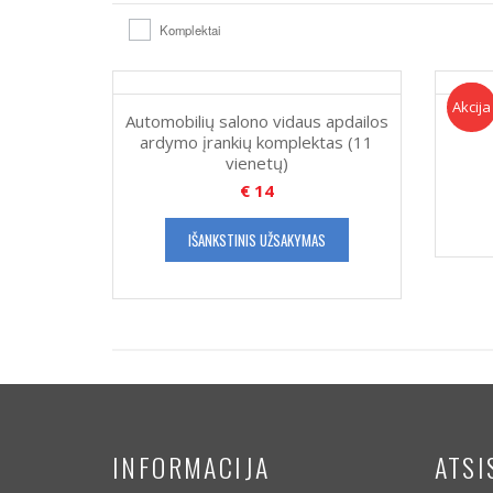
Komplektai
Akcija!
Akcija
Automobilių salono vidaus apdailos
ardymo įrankių komplektas (11
vienetų)
€
14
IŠANKSTINIS UŽSAKYMAS
INFORMACIJA
ATSI