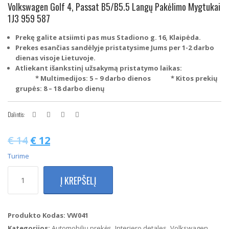
Volkswagen Golf 4, Passat B5/B5.5 Langų Pakėlimo Mygtukai
1J3 959 587
Prekę galite atsiimti pas mus Stadiono g. 16, Klaipėda.
Prekes esančias sandėlyje pristatysime Jums per 1-2 darbo
dienas visoje Lietuvoje.
Atliekant išankstinį užsakymą pristatymo laikas:
* Multimedijos: 5 – 9 darbo dienos
* Kitos prekių
grupės: 8 – 18 darbo dienų
Dalintis:
€
14
€
12
Turime
produkto
Į KREPŠELĮ
kiekis:
Volkswagen
Golf
4,
Produkto Kodas:
VW041
Passat
Kategorijos:
Automobilių prekės
,
Interjero detales
,
Volkswagen
,