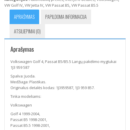
B5/B5.5
VW Golf IV
,
VW Jetta IV
,
VW Passat B5
,
VW Passat B5.5
Langų
pakėlimo
APRAŠYMAS
PAPILDOMA INFORMACIJA
mygtukai
1J3
ATSILIEPIMAI (0)
959
587
Aprašymas
Volkswagen Golf 4, Passat B5/B5.5 Langų pakėlimo mygtukai
1J3 959 587
Spalva: Juoda.
Medžiaga: Plastikas.
Originalus detalės kodas: 1J3959587, 1J3 959 857.
Tinka modeliams:
Volkswagen
Golf 4 1999-2004,
Passat B5 1998-2001,
Passat B5.5 1998-2001,