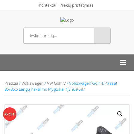
Kontaktai
Prekių pristatymas
Toggl
navig
Pradžia
/
Volkswagen
/
VW Golf IV
/ Volkswagen Golf 4, Passat
B5/B5.5 Langų Pakėlimo Mygtukai 1J3 959 587
Akcija!