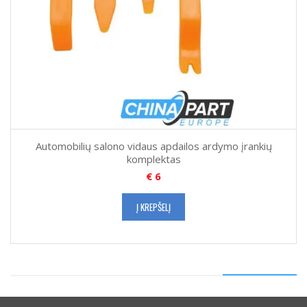
Automobilių salono vidaus apdailos ardymo įrankių
komplektas
€
6
Į KREPŠELĮ