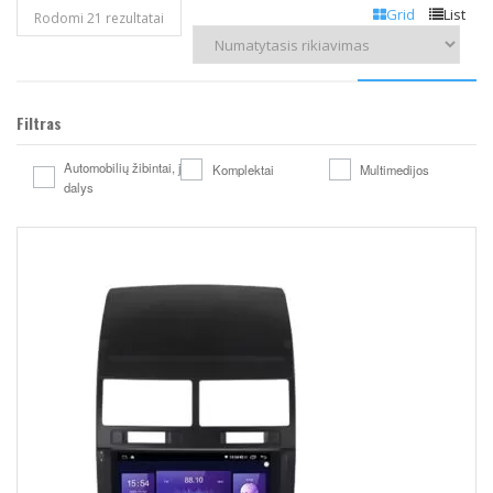
Grid
List
Rodomi 21 rezultatai
Filtras
Automobilių žibintai, jų
Komplektai
Multimedijos
dalys