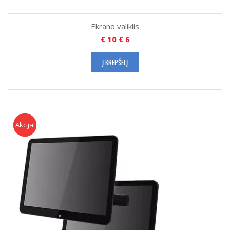
Ekrano valiklis
€
10
€
6
Į KREPŠELĮ
Akcija!
Akcija