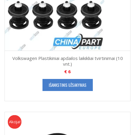
Volkswagen Plastikiniai apdailos laikikliai tvirtinimai (10
vnt.)
€
6
IŠANKSTINIS UŽSAKYMAS
Akcija!
Akcija