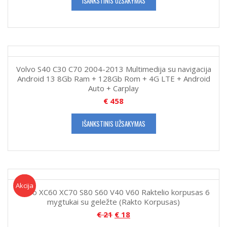
IŠANKSTINIS UŽSAKYMAS
Volvo S40 C30 C70 2004-2013 Multimedija su navigacija
Android 13 8Gb Ram + 128Gb Rom + 4G LTE + Android
Auto + Carplay
€
458
IŠANKSTINIS UŽSAKYMAS
Akcija!
Akcija
Volvo XC60 XC70 S80 S60 V40 V60 Raktelio korpusas 6
mygtukai su geležte (Rakto Korpusas)
€
21
€
18