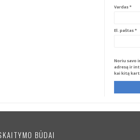
Vardas
*
El. paštas
*
Noriu savo i
adresą ir in
kai kitą kar
SKAITYMO BŪDAI