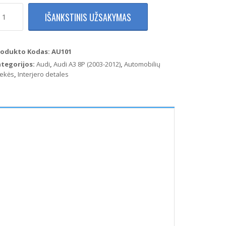
rodukto
IŠANKSTINIS UŽSAKYMAS
ekis:
udi
3
rodukto Kodas:
AU101
ategorijos:
Audi
,
Audi A3 8P (2003-2012)
,
Automobilių
orankio
ekės
,
Interjero detales
daila
dinis,
odas)