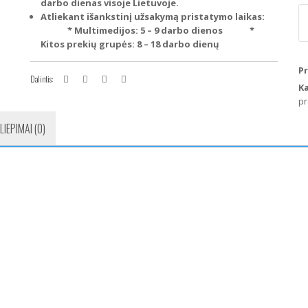
darbo dienas visoje Lietuvoje.
p
Atliekant išankstinį užsakymą pristatymo laikas:
ki
* Multimedijos: 5 – 9 darbo dienos
*
A
Kitos prekių grupės: 8 – 18 darbo dienų
A
S3
P
8P
Dalintis:
K
P
pr
ap
(O
LIEPIMAI (0)
ju