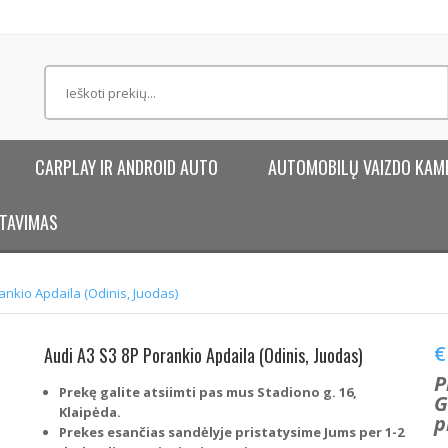
CARPLAY IR ANDROID AUTO
AUTOMOBILŲ VAIZDO KAM
TAVIMAS
ankio Apdaila (Odinis, Juodas)
€
Audi A3 S3 8P Porankio Apdaila (Odinis, Juodas)
P
Prekę galite atsiimti pas mus Stadiono g. 16,
G
Klaipėda.
p
Prekes esančias sandėlyje pristatysime Jums per 1-2