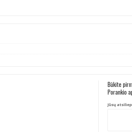
Būkite pir
Porankio ap
Jūsų atsilie