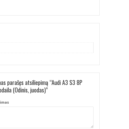
mas parašęs atsiliepimą “Audi A3 S3 8P
daila (Odinis, juodas)”
pimas