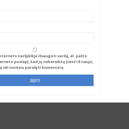
nterneto naršyklėje išsaugoti vardą, el. pašto
terneto puslapį, kad jų nebereiktų įvesti iš naujo,
tą vėl norėsiu parašyti komentarą.