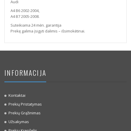
Audi
A4 B6 2002-2004,
A4 B7 2005-2008.
Suteikiama 24 mėn. garantija
Prekę galima įsigyti dalimis – išsimokėtinai.
INFORMACIJA
Kontaktai
Prekių Pristatymas
Prekių Grąžinimas
Užsakymas
Prekių Krepšelis