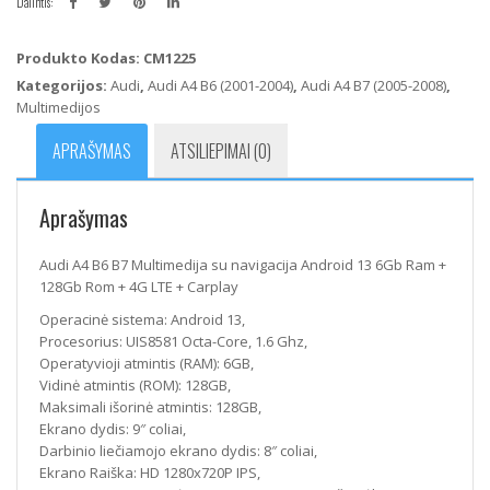
Dalintis:
Produkto Kodas:
CM1225
Kategorijos:
Audi
,
Audi A4 B6 (2001-2004)
,
Audi A4 B7 (2005-2008)
,
Multimedijos
APRAŠYMAS
ATSILIEPIMAI (0)
Aprašymas
Audi A4 B6 B7 Multimedija su navigacija Android 13 6Gb Ram +
128Gb Rom + 4G LTE + Carplay
Operacinė sistema: Android 13,
Procesorius: UIS8581 Octa-Core, 1.6 Ghz,
Operatyvioji atmintis (RAM): 6GB,
Vidinė atmintis (ROM): 128GB,
Maksimali išorinė atmintis: 128GB,
Ekrano dydis: 9″ coliai,
Darbinio liečiamojo ekrano dydis: 8″ coliai,
Ekrano Raiška: HD 1280x720P IPS,