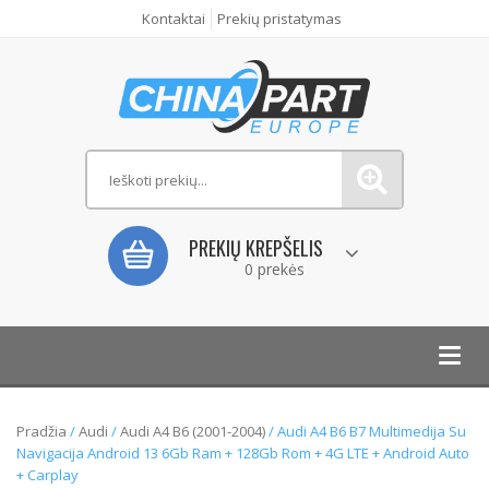
Kontaktai
Prekių pristatymas
PREKIŲ KREPŠELIS
0 prekės
Toggl
navig
Pradžia
/
Audi
/
Audi A4 B6 (2001-2004)
/ Audi A4 B6 B7 Multimedija Su
Navigacija Android 13 6Gb Ram + 128Gb Rom + 4G LTE + Android Auto
+ Carplay