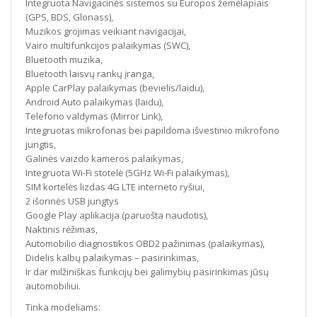
Integruota Navigacinės sistemos su Europos žemėlapiais
(GPS, BDS, Glonass),
Muzikos grojimas veikiant navigacijai,
Vairo multifunkcijos palaikymas (SWC),
Bluetooth muzika,
Bluetooth laisvų rankų įranga,
Apple CarPlay palaikymas (bevielis/laidu),
Android Auto palaikymas (laidu),
Telefono valdymas (Mirror Link),
Integruotas mikrofonas bei papildoma išvestinio mikrofono
jungtis,
Galinės vaizdo kameros palaikymas,
Integruota Wi-Fi stotelė (5GHz Wi-Fi palaikymas),
SIM kortelės lizdas 4G LTE interneto ryšiui,
2 išorinės USB jungtys
Google Play aplikacija (paruošta naudotis),
Naktinis rėžimas,
Automobilio diagnostikos OBD2 pažinimas (palaikymas),
Didelis kalbų palaikymas – pasirinkimas,
Ir dar milžiniškas funkcijų bei galimybių pasirinkimas jūsų
automobiliui.
Tinka modeliams: