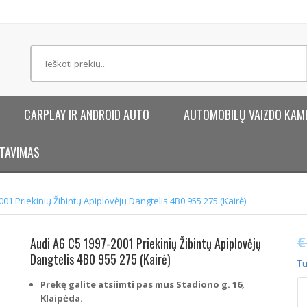
CARPLAY IR ANDROID AUTO
AUTOMOBILŲ VAIZDO KAM
TAVIMAS
01 Priekinių Žibintų Apiplovėjų Dangtelis 4B0 955 275 (Kairė)
€
Audi A6 C5 1997-2001 Priekinių Žibintų Apiplovėjų
Dangtelis 4B0 955 275 (Kairė)
Tu
p
Prekę galite atsiimti pas mus Stadiono g. 16,
ki
Klaipėda.