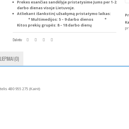
A
Prekes esančias sandėlyje pristatysime Jums per 1-2
A
darbo dienas visoje Lietuvoje.
C5
Atliekant išankstinį užsakymą pristatymo laikas:
P
19
* Multimedijos: 5 – 9 darbo dienos
*
K
20
Kitos prekių grupės: 8 – 18 darbo dienų
pr
Pr
ži
Dalintis:
ap
da
4
LIEPIMAI (0)
95
27
(K
elis 4B0 955 275 (Kairė)