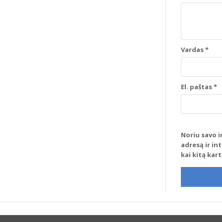
Vardas
*
El. paštas
*
Noriu savo i
adresą ir in
kai kitą kar