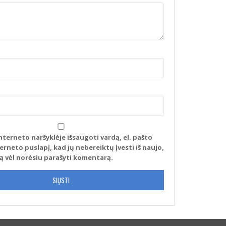
nterneto naršyklėje išsaugoti vardą, el. pašto
terneto puslapį, kad jų nebereiktų įvesti iš naujo,
tą vėl norėsiu parašyti komentarą.