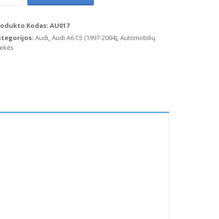
udi
6
rodukto Kodas:
AU017
97-
ategorijos:
Audi
,
Audi A6 C5 (1997-2004)
,
Automobilių
01
ekės
iekinių
bintų
iplovėjų
ngtelis
B0
5
5
airė)