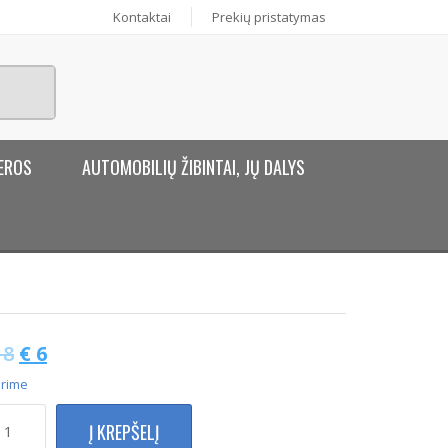
Kontaktai
Prekių pristatymas
EROS
AUTOMOBILIŲ ŽIBINTAI, JŲ DALYS
8
€
6
rime
rodukto
Į KREPŠELĮ
ekis: