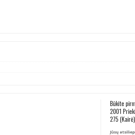
Būkite pir
2001 Prieki
275 (Kairė)
Jūsų atsilie